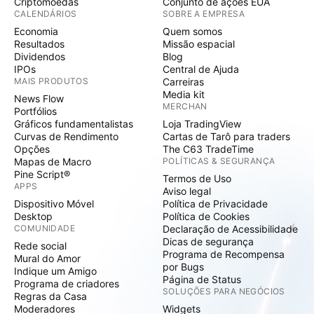
Criptomoedas
Conjunto de ações EUA
CALENDÁRIOS
SOBRE A EMPRESA
Economia
Quem somos
Resultados
Missão espacial
Dividendos
Blog
IPOs
Central de Ajuda
MAIS PRODUTOS
Carreiras
Media kit
News Flow
MERCHAN
Portfólios
Gráficos fundamentalistas
Loja TradingView
Curvas de Rendimento
Cartas de Tarô para traders
Opções
The C63 TradeTime
Mapas de Macro
POLÍTICAS & SEGURANÇA
Pine Script®
Termos de Uso
APPS
Aviso legal
Dispositivo Móvel
Política de Privacidade
Desktop
Política de Cookies
COMUNIDADE
Declaração de Acessibilidade
Dicas de segurança
Rede social
Programa de Recompensa
Mural do Amor
por Bugs
Indique um Amigo
Página de Status
Programa de criadores
SOLUÇÕES PARA NEGÓCIOS
Regras da Casa
Moderadores
Widgets