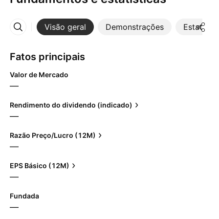
Visão geral
Demonstrações
Estatístic
Mais
Fatos principais
Valor de Mercado
—
Rendimento do dividendo (indicado)
—
Razão Preço/Lucro (12M)
—
EPS Básico (12M)
—
Fundada
—