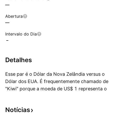
—
Abertura
—
Intervalo do Dia
–
Detalhes
Esse par é o Dólar da Nova Zelândia versus o
Dólar dos EUA. É frequentemente chamado de
"Kiwi" porque a moeda de US$ 1 representa o
Mo
pássaro Kiwi. Em 2012, o Reserve Bank of New
Zealand interveio para desvalorizar o Kiwi, pois
Notícias
ele havia se valorizado muito. É a 10ª moeda