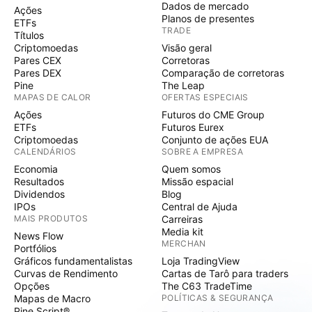
Dados de mercado
Ações
Planos de presentes
ETFs
TRADE
Títulos
Criptomoedas
Visão geral
Pares CEX
Corretoras
Pares DEX
Comparação de corretoras
Pine
The Leap
MAPAS DE CALOR
OFERTAS ESPECIAIS
Ações
Futuros do CME Group
ETFs
Futuros Eurex
Criptomoedas
Conjunto de ações EUA
CALENDÁRIOS
SOBRE A EMPRESA
Economia
Quem somos
Resultados
Missão espacial
Dividendos
Blog
IPOs
Central de Ajuda
MAIS PRODUTOS
Carreiras
Media kit
News Flow
MERCHAN
Portfólios
Gráficos fundamentalistas
Loja TradingView
Curvas de Rendimento
Cartas de Tarô para traders
Opções
The C63 TradeTime
Mapas de Macro
POLÍTICAS & SEGURANÇA
Pine Script®