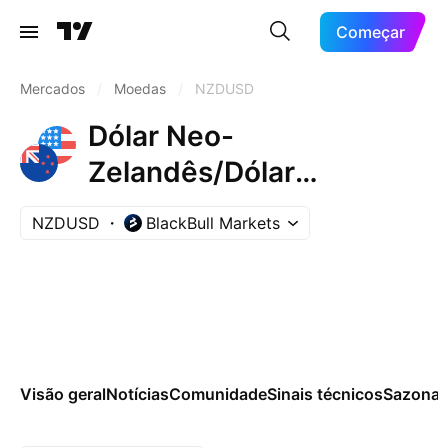
Começar
Mercados
/
Moedas
/
NZDUSD
Dólar Neo-
Zelandês/Dólar
Americano
NZDUSD
BlackBull Markets
Visão geral
Notícias
Comunidade
Sinais técnicos
Sazonai