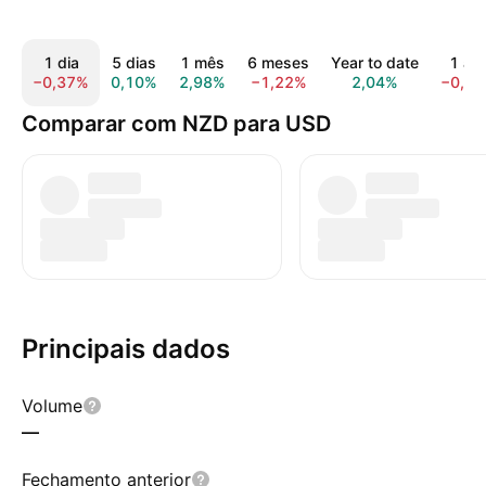
1 dia
5 dias
1 mês
6 meses
Year to date
1 an
−0,37%
0,10%
2,98%
−1,22%
2,04%
−0,5
Comparar com NZD para USD
Principais dados
Volume
—
Fechamento anterior