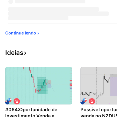
Continue 
lendo
Ideias
V
V
i
i
#064:Oportunidade de
é
Possível oportu
é
s
s
Investimento Venda a
venda no NZDUS