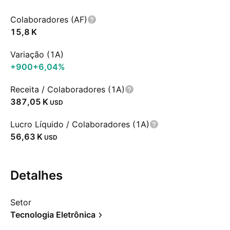
Colaboradores (AF)
‪15,8 K‬
Variação (1A)
+900
+6,04%
Receita / Colaboradores (1A)
‪387,05 K‬
USD
Lucro Líquido / Colaboradores (1A)
‪56,63 K‬
USD
Detalhes
Setor
Tecnologia Eletrônica