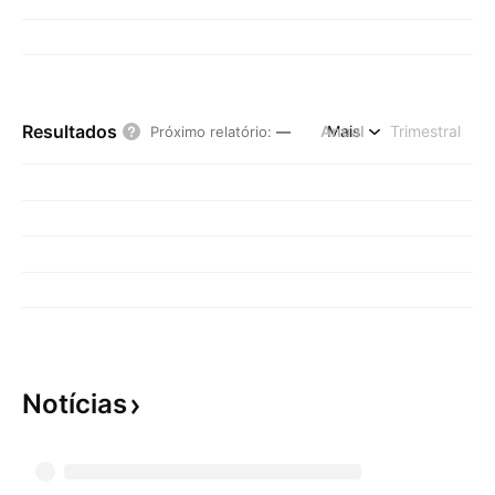
Resultados
Anual
Mais
Trimestral
Próximo relatório
:
—
Notícias