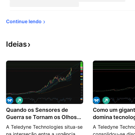
Continue 
lendo
Ideias
V
V
i
i
Quando os Sensores de
é
Como um gigant
é
s
s
Guerra se Tornam os Olhos
domina tecnolog
d
d
do Amanhã
e
e
A Teledyne Technologies situa-se
A Teledyne Techno
a
a
na interseção entre a urgência
consolidou-se dis
l
l