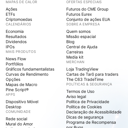
MAPAS DE CALOR
OFERTAS ESPECIAIS
Ações
Futuros do CME Group
ETFs
Futuros Eurex
Criptomoedas
Conjunto de ações EUA
CALENDÁRIOS
SOBRE A EMPRESA
Economia
Quem somos
Resultados
Missão espacial
Dividendos
Blog
IPOs
Central de Ajuda
MAIS PRODUTOS
Carreiras
Media kit
News Flow
MERCHAN
Portfólios
Gráficos fundamentalistas
Loja TradingView
Curvas de Rendimento
Cartas de Tarô para traders
Opções
The C63 TradeTime
Mapas de Macro
POLÍTICAS & SEGURANÇA
Pine Script®
Termos de Uso
APPS
Aviso legal
Dispositivo Móvel
Política de Privacidade
Desktop
Política de Cookies
COMUNIDADE
Declaração de Acessibilidade
Dicas de segurança
Rede social
Programa de Recompensa
Mural do Amor
por Bugs