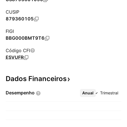
CUSIP
879360105
FIGI
BBG000BMT9T6
Código CFI
ESVUFR
Dados
Financeiros
Desempenho
Anual
Mais
Trimestral