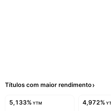
Títulos com maior
rendimento
5,133%
4,972%
YTM
Y