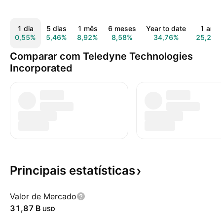
1 dia
5 dias
1 mês
6 meses
Year to date
1 ano
0,55%
5,46%
8,92%
8,58%
34,76%
25,25
Comparar com Teledyne Technologies
Incorporated
Principais
estatísticas
Valor de Mercado
‪31,87 B‬
USD