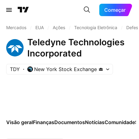
Começar
Mercados
/
EUA
/
Ações
/
Tecnologia Eletrônica
/
Defes
Teledyne Technologies
Incorporated
TDY
New York Stock Exchange
Visão geral
Finanças
Documentos
Notícias
Comunidade
S