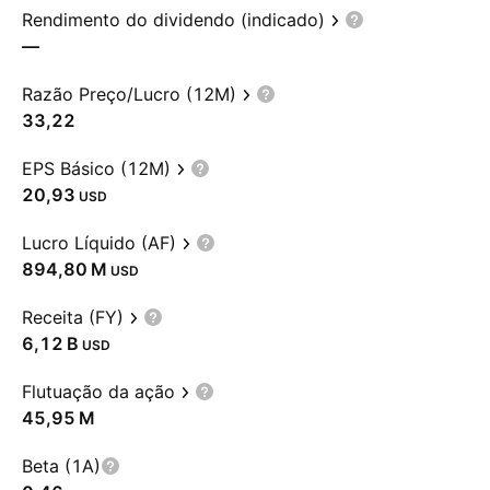
Rendimento do dividendo (indicado)
—
Razão Preço/Lucro (12M)
33,22
EPS Básico (12M)
20,93
USD
Lucro Líquido (AF)
‪894,80 M‬
USD
Receita (FY)
‪6,12 B‬
USD
Flutuação da ação
‪45,95 M‬
Beta (1A)