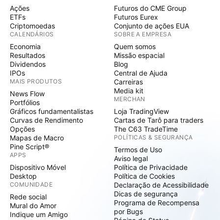
Ações
Futuros do CME Group
ETFs
Futuros Eurex
Criptomoedas
Conjunto de ações EUA
CALENDÁRIOS
SOBRE A EMPRESA
Economia
Quem somos
Resultados
Missão espacial
Dividendos
Blog
IPOs
Central de Ajuda
MAIS PRODUTOS
Carreiras
Media kit
News Flow
MERCHAN
Portfólios
Gráficos fundamentalistas
Loja TradingView
Curvas de Rendimento
Cartas de Tarô para traders
Opções
The C63 TradeTime
Mapas de Macro
POLÍTICAS & SEGURANÇA
Pine Script®
Termos de Uso
APPS
Aviso legal
Dispositivo Móvel
Política de Privacidade
Desktop
Política de Cookies
COMUNIDADE
Declaração de Acessibilidade
Dicas de segurança
Rede social
Programa de Recompensa
Mural do Amor
por Bugs
Indique um Amigo