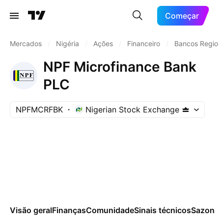
Começar
Mercados
/
Nigéria
/
Ações
/
Financeiro
/
Bancos Regio
NPF Microfinance Bank
PLC
NPFMCRFBK
Nigerian Stock Exchange
Visão geral
Finanças
Comunidade
Sinais técnicos
Sazona