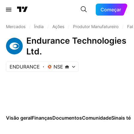
Começar
Mercados
/
Índia
/
Ações
/
Produtor Manufatureiro
/
Fab
Endurance Technologies
Ltd.
ENDURANCE
NSE
Visão geral
Finanças
Documentos
Comunidade
Sinais té