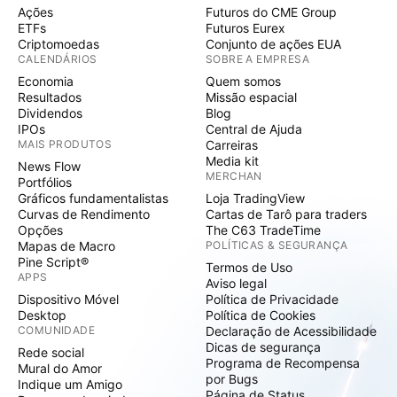
Ações
Futuros do CME Group
ETFs
Futuros Eurex
Criptomoedas
Conjunto de ações EUA
CALENDÁRIOS
SOBRE A EMPRESA
Economia
Quem somos
Resultados
Missão espacial
Dividendos
Blog
IPOs
Central de Ajuda
MAIS PRODUTOS
Carreiras
Media kit
News Flow
MERCHAN
Portfólios
Gráficos fundamentalistas
Loja TradingView
Curvas de Rendimento
Cartas de Tarô para traders
Opções
The C63 TradeTime
Mapas de Macro
POLÍTICAS & SEGURANÇA
Pine Script®
Termos de Uso
APPS
Aviso legal
Dispositivo Móvel
Política de Privacidade
Desktop
Política de Cookies
COMUNIDADE
Declaração de Acessibilidade
Dicas de segurança
Rede social
Programa de Recompensa
Mural do Amor
por Bugs
Indique um Amigo
Página de Status