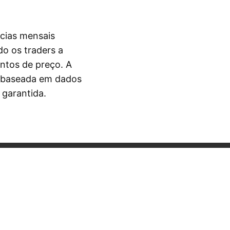
cias mensais
o os traders a
entos de preço. A
é baseada em dados
 garantida.