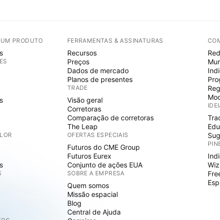
E UM PRODUTO
FERRAMENTAS & ASSINATURAS
CO
s
Recursos
Red
ES
Preços
Mur
Dados de mercado
Ind
Planos de presentes
Pro
TRADE
Reg
Mod
s
Visão geral
IDE
Corretoras
Comparação de corretoras
Tra
The Leap
Edu
ALOR
OFERTAS ESPECIAIS
Sug
PIN
Futuros do CME Group
Futuros Eurex
Ind
s
Conjunto de ações EUA
Wiz
S
SOBRE A EMPRESA
Fre
Esp
Quem somos
Missão espacial
Blog
Central de Ajuda