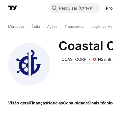
Pesquisar
Pro
Mercados
/
Índia
/
Ações
/
Transportes
/
Logística Ma
Coastal 
COASTCORP
NSE
Visão geral
Finanças
Notícias
Comunidade
Sinais técni