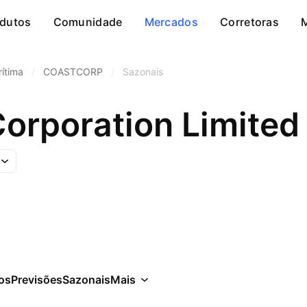
dutos
Comunidade
Mercados
Corretoras
rítima
/
COASTCORP
/
Sazonais
Corporation Limited
cos
Previsões
Sazonais
Mais