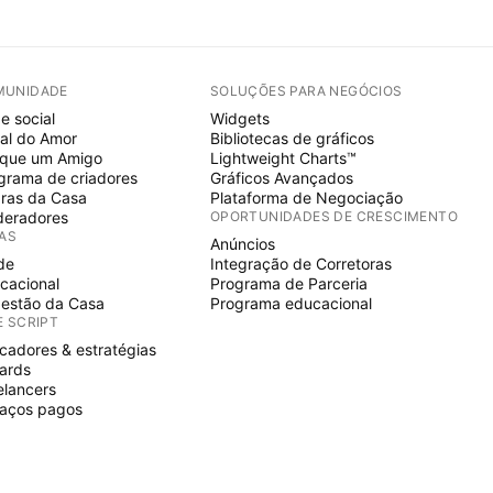
MUNIDADE
SOLUÇÕES PARA NEGÓCIOS
e social
Widgets
al do Amor
Bibliotecas de gráficos
ique um Amigo
Lightweight Charts™
grama de criadores
Gráficos Avançados
ras da Casa
Plataforma de Negociação
eradores
OPORTUNIDADES DE CRESCIMENTO
IAS
Anúncios
de
Integração de Corretoras
cacional
Programa de Parceria
estão da Casa
Programa educacional
E SCRIPT
icadores & estratégias
ards
elancers
aços pagos