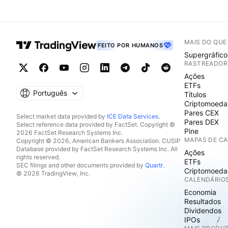
MAIS DO QU
FEITO POR HUMANOS
Supergráfico
RASTREADOR
Ações
ETFs
Português
Títulos
Criptomoeda
Pares CEX
Select market data provided by
ICE Data Services
.
Pares DEX
Select reference data provided by FactSet. Copyright ©
Pine
2026 FactSet Research Systems Inc.
MAPAS DE C
Copyright © 2026, American Bankers Association. CUSIP
Database provided by FactSet Research Systems Inc. All
Ações
rights reserved.
ETFs
SEC filings and other documents provided by
Quartr
.
Criptomoeda
© 2026 TradingView, Inc.
CALENDÁRIO
Economia
Resultados
Dividendos
IPOs