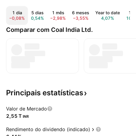
1 dia
5 dias
1 mês
6 meses
Year to date
1 a
−0,08%
0,54%
−2,98%
−3,55%
4,07%
10,
Comparar com Coal India Ltd.
Principais
estatísticas
Valor de Mercado
‪2,55 T‬
INR
Rendimento do dividendo (indicado)