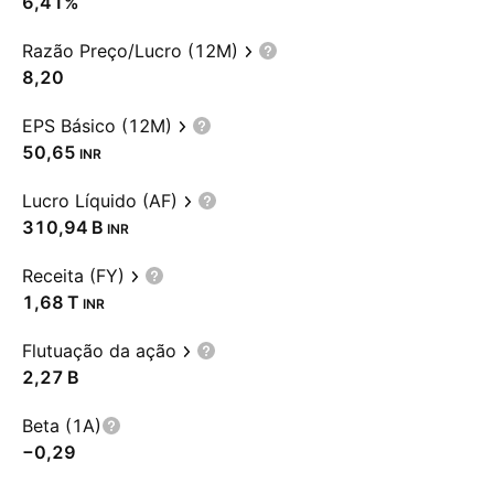
6,41%
Razão Preço/Lucro (12M)
8,20
EPS Básico (12M)
50,65
INR
Lucro Líquido (AF)
‪310,94 B‬
INR
Receita (FY)
‪1,68 T‬
INR
Flutuação da ação
‪2,27 B‬
Beta (1A)
−0,29