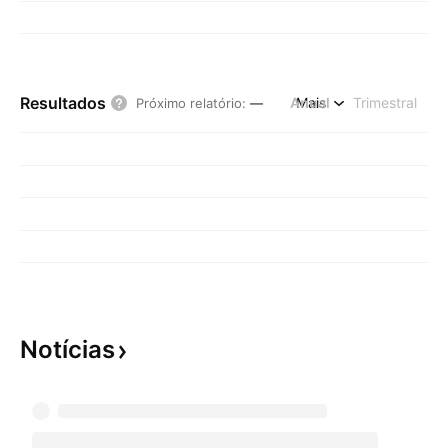
Resultados
Anual
Mais
Trimestral
Próximo relatório
:
—
Notícias