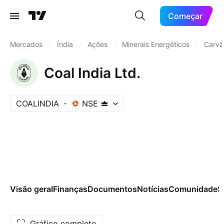
Começar
Mercados
/
Índia
/
Ações
/
Minerais Energéticos
/
Carvã
Coal India Ltd.
COALINDIA
NSE
Visão geral
Finanças
Documentos
Notícias
Comunidade
S
Gráfico completo