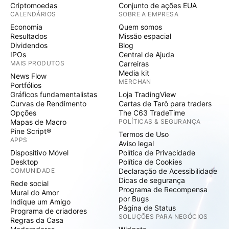
Criptomoedas
Conjunto de ações EUA
CALENDÁRIOS
SOBRE A EMPRESA
Economia
Quem somos
Resultados
Missão espacial
Dividendos
Blog
IPOs
Central de Ajuda
MAIS PRODUTOS
Carreiras
Media kit
News Flow
MERCHAN
Portfólios
Gráficos fundamentalistas
Loja TradingView
Curvas de Rendimento
Cartas de Tarô para traders
Opções
The C63 TradeTime
Mapas de Macro
POLÍTICAS & SEGURANÇA
Pine Script®
Termos de Uso
APPS
Aviso legal
Dispositivo Móvel
Política de Privacidade
Desktop
Política de Cookies
COMUNIDADE
Declaração de Acessibilidade
Dicas de segurança
Rede social
Programa de Recompensa
Mural do Amor
por Bugs
Indique um Amigo
Página de Status
Programa de criadores
SOLUÇÕES PARA NEGÓCIOS
Regras da Casa