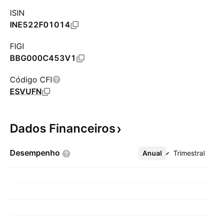
ISIN
INE522F01014
FIGI
BBG000C453V1
Código CFI
ESVUFN
Dados
Financeiros
Desempenho
Anual
Mais
Trimestral