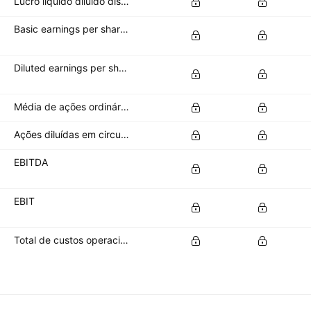
Lucro líquido diluído disponível para acionistas ordinários
Basic earnings per share (basic EPS)
Diluted earnings per share (diluted EPS)
Média de ações ordinárias em circulação
Ações diluídas em circulação
EBITDA
EBIT
Total de custos operacionais