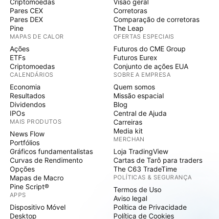
Criptomoedas
Visão geral
Pares CEX
Corretoras
Pares DEX
Comparação de corretoras
Pine
The Leap
MAPAS DE CALOR
OFERTAS ESPECIAIS
Ações
Futuros do CME Group
ETFs
Futuros Eurex
Criptomoedas
Conjunto de ações EUA
CALENDÁRIOS
SOBRE A EMPRESA
Economia
Quem somos
Resultados
Missão espacial
Dividendos
Blog
IPOs
Central de Ajuda
MAIS PRODUTOS
Carreiras
Media kit
News Flow
MERCHAN
Portfólios
Gráficos fundamentalistas
Loja TradingView
Curvas de Rendimento
Cartas de Tarô para traders
Opções
The C63 TradeTime
Mapas de Macro
POLÍTICAS & SEGURANÇA
Pine Script®
Termos de Uso
APPS
Aviso legal
Dispositivo Móvel
Política de Privacidade
Desktop
Política de Cookies