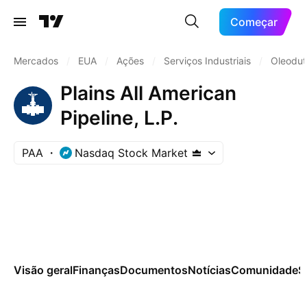
Começar
Mercados
/
EUA
/
Ações
/
Serviços Industriais
/
Oleodut
Plains All American
Pipeline, L.P.
PAA
Nasdaq Stock Market
Visão geral
Finanças
Documentos
Notícias
Comunidade
S