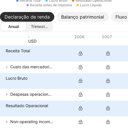
Receita Total
Lucro Bruto
Resultado Operacional
Receita antes de impostos
Lucro Líquido
Declaração de renda
Balanço patrimonial
Fluxo
Anual
Trimestral
Métricas
2006
2007
Moeda: USD
Receita Total
Custo das mercadorias vendidas
Lucro Bruto
Despesas operacionais (excl. CPV)
Resultado Operacional
Non-operating income (total)