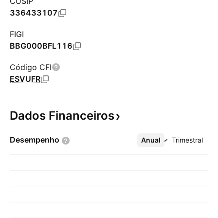
CUSIP
336433107
FIGI
BBG000BFL116
Código CFI
ESVUFR
Dados
Financeiros
Desempenho
Anual
Mais
Trimestral