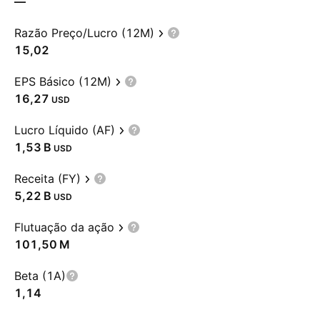
—
Razão Preço/Lucro (12M)
15,02
EPS Básico (12M)
16,27
USD
Lucro Líquido (AF)
‪1,53 B‬
USD
Receita (FY)
‪5,22 B‬
USD
Flutuação da ação
‪101,50 M‬
Beta (1A)
1,14