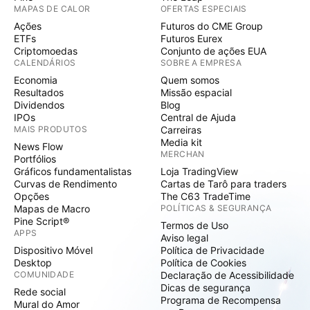
MAPAS DE CALOR
OFERTAS ESPECIAIS
Ações
Futuros do CME Group
ETFs
Futuros Eurex
Criptomoedas
Conjunto de ações EUA
CALENDÁRIOS
SOBRE A EMPRESA
Economia
Quem somos
Resultados
Missão espacial
Dividendos
Blog
IPOs
Central de Ajuda
MAIS PRODUTOS
Carreiras
Media kit
News Flow
MERCHAN
Portfólios
Gráficos fundamentalistas
Loja TradingView
Curvas de Rendimento
Cartas de Tarô para traders
Opções
The C63 TradeTime
Mapas de Macro
POLÍTICAS & SEGURANÇA
Pine Script®
Termos de Uso
APPS
Aviso legal
Dispositivo Móvel
Política de Privacidade
Desktop
Política de Cookies
COMUNIDADE
Declaração de Acessibilidade
Dicas de segurança
Rede social
Programa de Recompensa
Mural do Amor