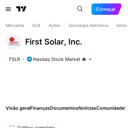
Começar
Mercados
/
EUA
/
Ações
/
Tecnologia Eletrônica
/
Semic
First Solar, Inc.
FSLR
Nasdaq Stock Market
Visão geral
Finanças
Documentos
Notícias
Comunidade
S
Gráfico completo