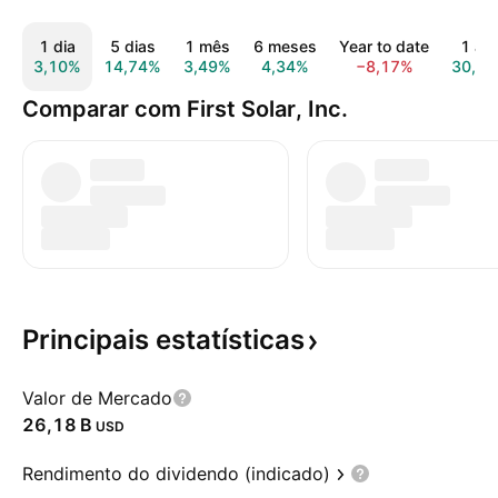
1 dia
5 dias
1 mês
6 meses
Year to date
1 an
3,10%
14,74%
3,49%
4,34%
−8,17%
30,7
Comparar com First Solar, Inc.
Principais
estatísticas
Valor de Mercado
‪26,18 B‬
USD
Rendimento do dividendo (indicado)