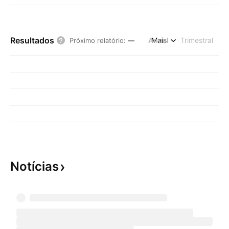
Resultados
Anual
Mais
Trimestral
Próximo relatório
:
—
Notícias