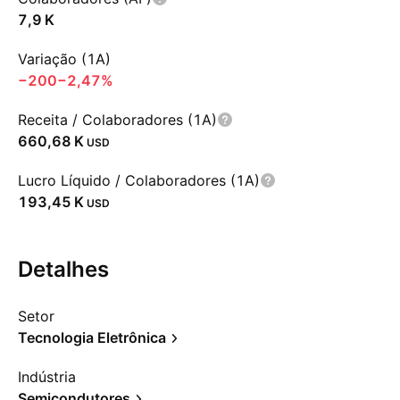
‪7,9 K‬
Variação (1A)
−200
−2,47%
Receita / Colaboradores (1A)
‪660,68 K‬
USD
Lucro Líquido / Colaboradores (1A)
‪193,45 K‬
USD
Detalhes
Setor
Tecnologia Eletrônica
Indústria
Semicondutores