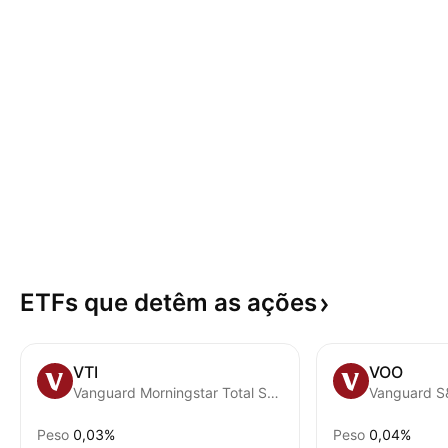
ETFs que detêm as
ações
VTI
VOO
Vanguard Morningstar Total Stock Market ETF
Vanguard S
Peso
0,03%
Peso
0,04%