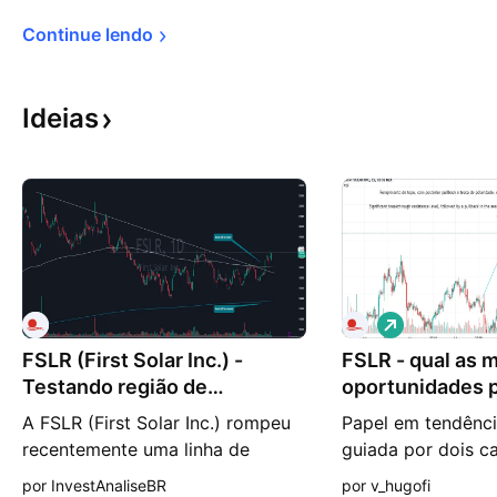
Continue 
lendo
Ideias
V
i
FSLR (First Solar Inc.) -
FSLR - qual as 
é
s
Testando região de
oportunidades p
d
resistência
tendência?
e
A FSLR (First Solar Inc.) rompeu
Papel em tendência
a
recentemente uma linha de
guiada por dois ca
l
t
tendência de baixa no gráfico
podem servir com
por InvestAnaliseBR
por v_hugofi
a