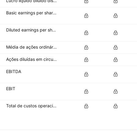
Lucro líquido diluído disponível para acionistas ordinários
Basic earnings per share (basic EPS)
Diluted earnings per share (diluted EPS)
Média de ações ordinárias em circulação
Ações diluídas em circulação
EBITDA
EBIT
Total de custos operacionais