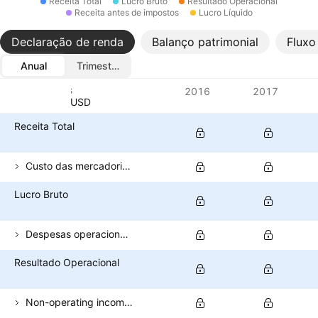
Receita Total
Lucro Bruto
Resultado Operacional
Receita antes de impostos
Lucro Líquido
Declaração de renda
Balanço patrimonial
Fluxo
Anual
Trimestral
Métricas
2016
2017
Moeda: USD
Receita Total
Custo das mercadorias vendidas
Lucro Bruto
Despesas operacionais (excl. CPV)
Resultado Operacional
Non-operating income (total)