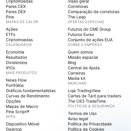
Criptomoedas
Visão geral
Pares CEX
Corretoras
Pares DEX
Comparação de corretoras
Pine
The Leap
MAPAS DE CALOR
OFERTAS ESPECIAIS
Ações
Futuros do CME Group
ETFs
Futuros Eurex
Criptomoedas
Conjunto de ações EUA
CALENDÁRIOS
SOBRE A EMPRESA
Economia
Quem somos
Resultados
Missão espacial
Dividendos
Blog
IPOs
Central de Ajuda
MAIS PRODUTOS
Carreiras
Media kit
News Flow
MERCHAN
Portfólios
Gráficos fundamentalistas
Loja TradingView
Curvas de Rendimento
Cartas de Tarô para traders
Opções
The C63 TradeTime
Mapas de Macro
POLÍTICAS & SEGURANÇA
Pine Script®
Termos de Uso
APPS
Aviso legal
Dispositivo Móvel
Política de Privacidade
Desktop
Política de Cookies