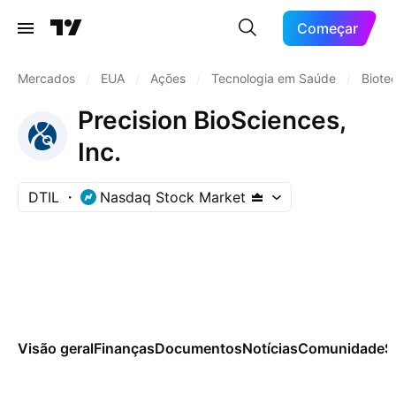
Começar
Mercados
/
EUA
/
Ações
/
Tecnologia em Saúde
/
Biote
Precision BioSciences,
Inc.
DTIL
Nasdaq Stock Market
Visão geral
Finanças
Documentos
Notícias
Comunidade
S