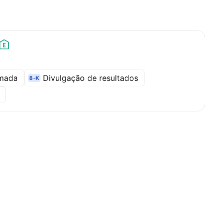
amada
Divulgação de resultados
8-K
l