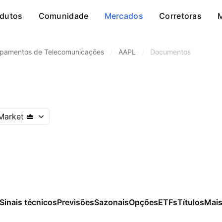
dutos
Comunidade
Mercados
Corretoras
ipamentos de Telecomunicações
/
AAPL
/
Documentos
c
Market
Sinais técnicos
Previsões
Sazonais
Opções
ETFs
Títulos
Mai