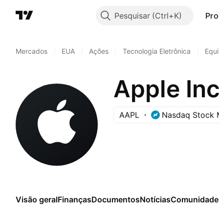
Pesquisar
Pro
Mercados
/
EUA
/
Ações
/
Tecnologia Eletrônica
/
Equ
Apple In
AAPL
Nasdaq Stock 
Visão geral
Finanças
Documentos
Notícias
Comunidade