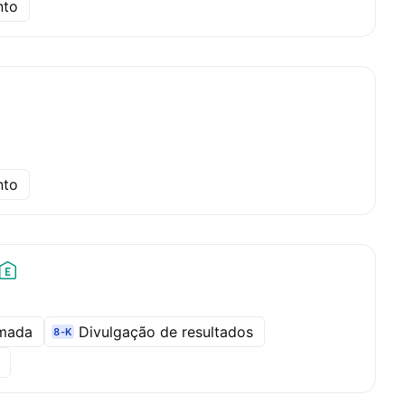
nto
nto
amada
Divulgação de resultados
8-K
l