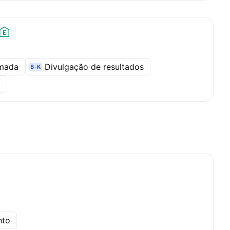
amada
Divulgação de resultados
8-K
l
nto