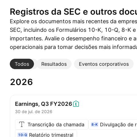
Registros da SEC e outros do
Explore os documentos mais recentes da empresa
SEC, incluindo os Formulários 10-K, 10-Q, 8-K e
importantes. Avalie o desempenho financeiro e a
operacionais para tomar decisões mais informad
Todos
Mais
Resultados
Eventos corporativos
2026
Earnings, Q3
FY2026
30 de jul. de 2026
Transcrição da chamada
Divulgação de r
8-K
Relatório trimestral
10-Q