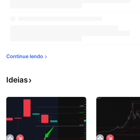
Continue 
lendo
Ideias
V
V