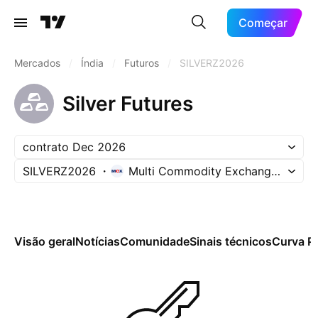
Começar
Mercados
/
Índia
/
Futuros
/
SILVERZ2026
Silver Futures
contrato Dec 2026
SILVERZ2026
Multi Commodity Exchange of Indi
Visão geral
Notícias
Comunidade
Sinais técnicos
Curva P