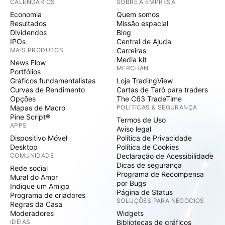
CALENDÁRIOS
SOBRE A EMPRESA
Economia
Quem somos
Resultados
Missão espacial
Dividendos
Blog
IPOs
Central de Ajuda
MAIS PRODUTOS
Carreiras
Media kit
News Flow
MERCHAN
Portfólios
Gráficos fundamentalistas
Loja TradingView
Curvas de Rendimento
Cartas de Tarô para traders
Opções
The C63 TradeTime
Mapas de Macro
POLÍTICAS & SEGURANÇA
Pine Script®
Termos de Uso
APPS
Aviso legal
Dispositivo Móvel
Política de Privacidade
Desktop
Política de Cookies
COMUNIDADE
Declaração de Acessibilidade
Dicas de segurança
Rede social
Programa de Recompensa
Mural do Amor
por Bugs
Indique um Amigo
Página de Status
Programa de criadores
SOLUÇÕES PARA NEGÓCIOS
Regras da Casa
Moderadores
Widgets
IDEIAS
Bibliotecas de gráficos