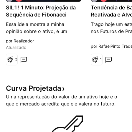
i
i
SIL1! 1 Minuto: Projeção da
é
Tendência de Ba
é
s
s
Sequência de Fibonacci
Reativada e Alv
d
d
dos 50.485
e
e
Essa ideia mostra a minha
Trago hoje um est
b
b
opinião sobre o ativo, é um
nos Futuros de Pr
a
a
i
i
estudo para debate e não deve
identificamos uma
por Realizador
x
x
ser usado como entrada. Só
vendedora domina
por RafaelPinto_Trad
a
a
Atualizado
opere quando o seu trade system
configuração de S
der o sinal. No gráfico de 1
0
com uma excelent
1
minuto do SIL1!, o preço rompeu
risco x retorno. A
a linha branca -2, retraiu e
fôlego nas resistê
poderá cair até a linha vermelha
majoritárias deixa
Curva
Projetada
-4.
ano, o ativo enga
sequência de
Uma representação do valor de um ativo hoje e o
que o mercado acredita que ele valerá no futuro.