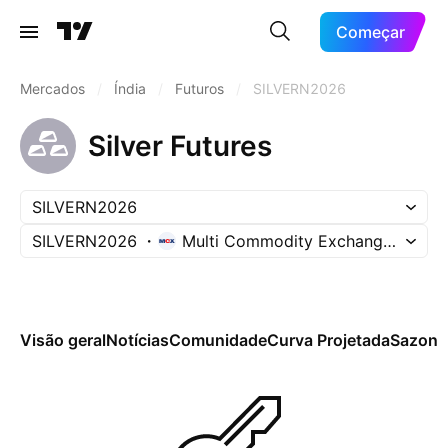
Começar
Mercados
/
Índia
/
Futuros
/
SILVERN2026
Silver Futures
SILVERN2026
SILVERN2026
Multi Commodity Exchange of Indi
Visão geral
Notícias
Comunidade
Curva Projetada
Sazona