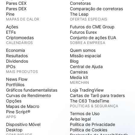
Pares CEX
Corretoras
Pares DEX
Comparação de corretoras
Pine
The Leap
MAPAS DE CALOR
OFERTAS ESPECIAIS
Ações
Futuros do CME Group
ETFs
Futuros Eurex
Criptomoedas
Conjunto de ações EUA
CALENDÁRIOS
SOBRE A EMPRESA
Economia
Quem somos
Resultados
Missão espacial
Dividendos
Blog
IPOs
Central de Ajuda
MAIS PRODUTOS
Carreiras
Media kit
News Flow
MERCHAN
Portfólios
Gráficos fundamentalistas
Loja TradingView
Curvas de Rendimento
Cartas de Tarô para traders
Opções
The C63 TradeTime
Mapas de Macro
POLÍTICAS & SEGURANÇA
Pine Script®
Termos de Uso
APPS
Aviso legal
Dispositivo Móvel
Política de Privacidade
Desktop
Política de Cookies
COMUNIDADE