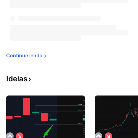
Continue 
lendo
Ideias
V
V