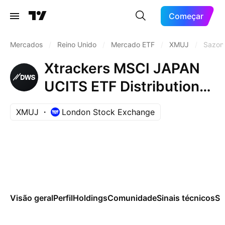
Começar
Mercados
/
Reino Unido
/
Mercado ETF
/
XMUJ
/
Sazon
Xtrackers MSCI JAPAN
UCITS ETF Distribution
2D
XMUJ
London Stock Exchange
Visão geral
Perfil
Holdings
Comunidade
Sinais técnicos
Sa