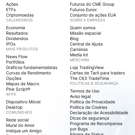
Ações
Futuros do CME Group
ETFs
Futuros Eurex
Criptomoedas
Conjunto de ações EUA
CALENDÁRIOS
SOBRE A EMPRESA
Economia
Quem somos
Resultados
Missão espacial
Dividendos
Blog
IPOs
Central de Ajuda
MAIS PRODUTOS
Carreiras
Media kit
News Flow
MERCHAN
Portfólios
Gráficos fundamentalistas
Loja TradingView
Curvas de Rendimento
Cartas de Tarô para traders
Opções
The C63 TradeTime
Mapas de Macro
POLÍTICAS & SEGURANÇA
Pine Script®
Termos de Uso
APPS
Aviso legal
Dispositivo Móvel
Política de Privacidade
Desktop
Política de Cookies
COMUNIDADE
Declaração de Acessibilidade
Dicas de segurança
Rede social
Programa de Recompensa
Mural do Amor
por Bugs
Indique um Amigo
Página de Status