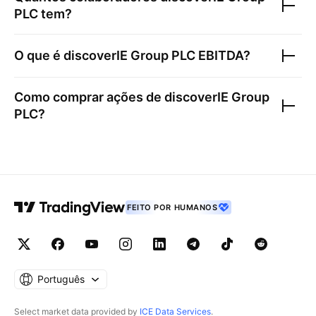
PLC
tem?
O que é
discoverIE Group PLC
EBITDA?
Como comprar ações de
discoverIE Group
PLC
?
FEITO POR HUMANOS
Português
Select market data provided by
ICE Data Services
.