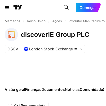
Começar
Mercados
/
Reino Unido
/
Ações
/
Produtor Manufatureiro
discoverIE Group PLC
DSCV
London Stock Exchange
Visão geral
Finanças
Documentos
Notícias
Comunidade
S
Gráfico completo