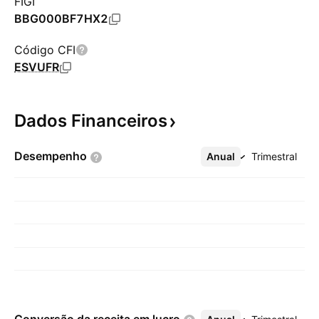
FIGI
BBG000BF7HX2
Código CFI
ESVUFR
Dados
Financeiros
Desempenho
Anual
Mais
Trimestral