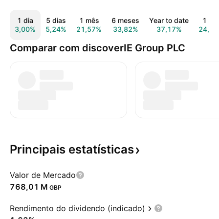
1 dia
5 dias
1 mês
6 meses
Year to date
1 an
3,00%
5,24%
21,57%
33,82%
37,17%
24,3
Comparar com discoverIE Group PLC
Principais
estatísticas
Valor de Mercado
‪768,01 M‬
GBP
Rendimento do dividendo (indicado)