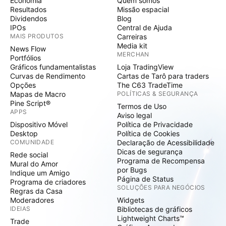
Economia
Quem somos
Resultados
Missão espacial
Dividendos
Blog
IPOs
Central de Ajuda
MAIS PRODUTOS
Carreiras
Media kit
News Flow
MERCHAN
Portfólios
Gráficos fundamentalistas
Loja TradingView
Curvas de Rendimento
Cartas de Tarô para traders
Opções
The C63 TradeTime
Mapas de Macro
POLÍTICAS & SEGURANÇA
Pine Script®
Termos de Uso
APPS
Aviso legal
Dispositivo Móvel
Política de Privacidade
Desktop
Política de Cookies
COMUNIDADE
Declaração de Acessibilidade
Dicas de segurança
Rede social
Programa de Recompensa
Mural do Amor
por Bugs
Indique um Amigo
Página de Status
Programa de criadores
SOLUÇÕES PARA NEGÓCIOS
Regras da Casa
Moderadores
Widgets
IDEIAS
Bibliotecas de gráficos
Lightweight Charts™
Trade