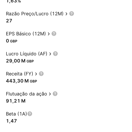
1,63%
Razão Preço/Lucro (12M)
27
EPS Básico (12M)
0
GBP
Lucro Líquido (AF)
‪29,00 M‬
GBP
Receita (FY)
‪443,30 M‬
GBP
Flutuação da ação
‪91,21 M‬
Beta (1A)
1,47