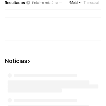
Resultados
Anual
Mais
Trimestral
Próximo relatório
:
—
Notícias