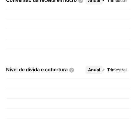
Conversão da receita em
lucro
Anual
Mais
Trimestral
Nível de dívida e
cobertura
Anual
Mais
Trimestral