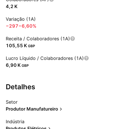
‪4,2 K‬
Variação (1A)
−297
−6,60%
Receita / Colaboradores (1A)
‪105,55 K‬
GBP
Lucro Líquido / Colaboradores (1A)
‪6,90 K‬
GBP
Detalhes
Setor
Produtor Manufatureiro
Indústria
Produtos Elétricos