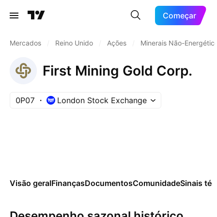
Começar
Mercados
/
Reino Unido
/
Ações
/
Minerais Não-Energétic
First Mining Gold Corp.
0P07
London Stock Exchange
Visão geral
Finanças
Documentos
Comunidade
Sinais té
Desempenho sazonal histórico