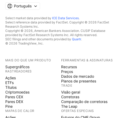
Português
Select market data provided by
ICE Data Services
.
Select reference data provided by FactSet. Copyright © 2026 FactSet
Research Systems Inc.
Copyright © 2026, American Bankers Association. CUSIP Database
provided by FactSet Research Systems Inc. All rights reserved.
SEC filings and other documents provided by
Quartr
.
© 2026 TradingView, Inc.
MAIS DO QUE UM PRODUTO
FERRAMENTAS & ASSINATURAS
Supergráficos
Recursos
RASTREADORES
Preços
Dados de mercado
Ações
Planos de presentes
ETFs
TRADE
Títulos
Criptomoedas
Visão geral
Pares CEX
Corretoras
Pares DEX
Comparação de corretoras
Pine
The Leap
MAPAS DE CALOR
OFERTAS ESPECIAIS
Ações
Futuros do CME Group