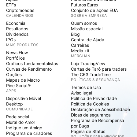
ETFs
Futuros Eurex
Criptomoedas
Conjunto de ações EUA
CALENDÁRIOS
SOBRE A EMPRESA
Economia
Quem somos
Resultados
Missão espacial
Dividendos
Blog
IPOs
Central de Ajuda
MAIS PRODUTOS
Carreiras
Media kit
News Flow
MERCHAN
Portfólios
Gráficos fundamentalistas
Loja TradingView
Curvas de Rendimento
Cartas de Tarô para traders
Opções
The C63 TradeTime
Mapas de Macro
POLÍTICAS & SEGURANÇA
Pine Script®
Termos de Uso
APPS
Aviso legal
Dispositivo Móvel
Política de Privacidade
Desktop
Política de Cookies
COMUNIDADE
Declaração de Acessibilidade
Dicas de segurança
Rede social
Programa de Recompensa
Mural do Amor
por Bugs
Indique um Amigo
Página de Status
Programa de criadores
SOLUÇÕES PARA NEGÓCIOS