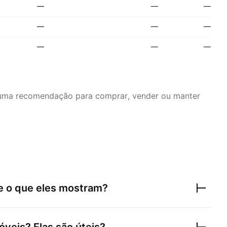
—
—
—
—
—
—
—
—
—
é uma recomendação para comprar, vender ou manter
e o que eles mostram?