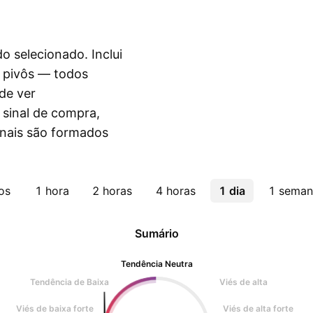
do selecionado. Inclui
e pivôs — todos
de ver
sinal de compra,
inais são formados
os
1 hora
2 horas
4 horas
1 dia
1 seman
Sumário
Tendência Neutra
Tendência de Baixa
Viés de alta
Viés de baixa forte
Viés de alta forte