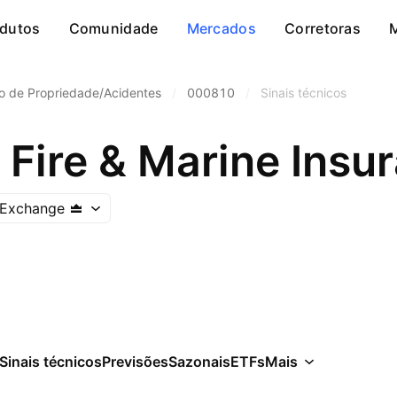
dutos
Comunidade
Mercados
Corretoras
o de Propriedade/Acidentes
/
000810
/
Sinais técnicos
Fire & Marine Insur
 Exchange
Sinais técnicos
Previsões
Sazonais
ETFs
Mais