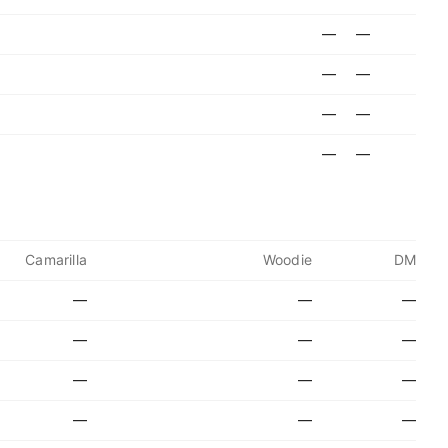
—
—
—
—
—
—
—
—
Camarilla
Woodie
DM
—
—
—
—
—
—
—
—
—
—
—
—