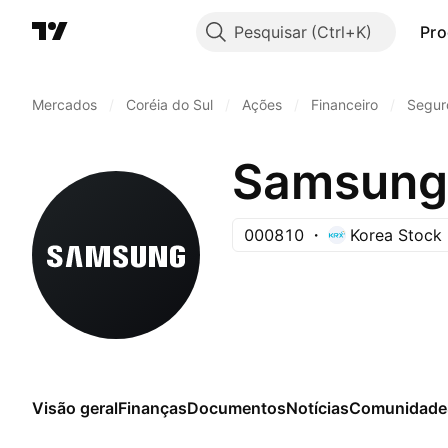
Pesquisar
Pro
Mercados
/
Coréia do Sul
/
Ações
/
Financeiro
/
Segur
Samsung 
000810
Korea Stock
Visão geral
Finanças
Documentos
Notícias
Comunidade