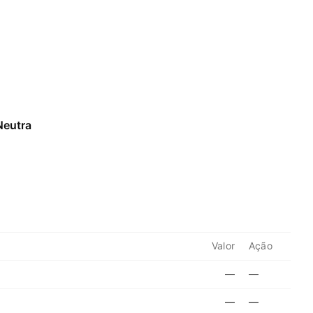
Neutra
Valor
Ação
—
—
—
—