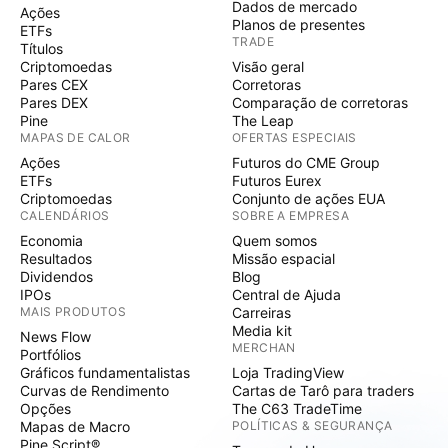
Dados de mercado
Ações
Planos de presentes
ETFs
TRADE
Títulos
Criptomoedas
Visão geral
Pares CEX
Corretoras
Pares DEX
Comparação de corretoras
Pine
The Leap
MAPAS DE CALOR
OFERTAS ESPECIAIS
Ações
Futuros do CME Group
ETFs
Futuros Eurex
Criptomoedas
Conjunto de ações EUA
CALENDÁRIOS
SOBRE A EMPRESA
Economia
Quem somos
Resultados
Missão espacial
Dividendos
Blog
IPOs
Central de Ajuda
MAIS PRODUTOS
Carreiras
Media kit
News Flow
MERCHAN
Portfólios
Gráficos fundamentalistas
Loja TradingView
Curvas de Rendimento
Cartas de Tarô para traders
Opções
The C63 TradeTime
Mapas de Macro
POLÍTICAS & SEGURANÇA
Pine Script®