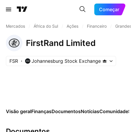
Começar
Mercados
/
África do Sul
/
Ações
/
Financeiro
/
Grandes
FirstRand Limited
FSR
Johannesburg Stock Exchange
Visão geral
Finanças
Documentos
Notícias
Comunidade
S
Documentos