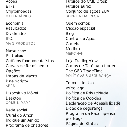
Ações
Futuros do CME Group
ETFs
Futuros Eurex
Criptomoedas
Conjunto de ações EUA
CALENDÁRIOS
SOBRE A EMPRESA
Economia
Quem somos
Resultados
Missão espacial
Dividendos
Blog
IPOs
Central de Ajuda
MAIS PRODUTOS
Carreiras
Media kit
News Flow
MERCHAN
Portfólios
Gráficos fundamentalistas
Loja TradingView
Curvas de Rendimento
Cartas de Tarô para traders
Opções
The C63 TradeTime
Mapas de Macro
POLÍTICAS & SEGURANÇA
Pine Script®
Termos de Uso
APPS
Aviso legal
Dispositivo Móvel
Política de Privacidade
Desktop
Política de Cookies
COMUNIDADE
Declaração de Acessibilidade
Dicas de segurança
Rede social
Programa de Recompensa
Mural do Amor
por Bugs
Indique um Amigo
Página de Status
Programa de criadores