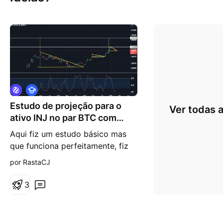
E
d
Estudo de projeção para o
u
Ver todas a
c
ativo INJ no par BTC com
a
alvos marcado
c
Aqui fiz um estudo básico mas
i
que funciona perfeitamente, fiz
o
n
para entender os padrões feitos
por RastaCJ
a
por este ativo que vem
l
performando muito bem e que
3
ainda pode entregar belíssimas
valorizações com o passar do
tempo neste bull market. O