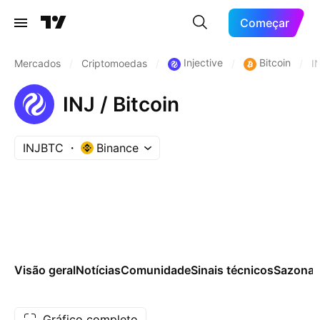
Começar
Injective
Bitcoin
Mercados
/
Criptomoedas
/
/
/
I
INJ / Bitcoin
INJBTC
Binance
Visão geral
Notícias
Comunidade
Sinais técnicos
Sazonai
Gráfico completo