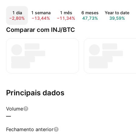
1 dia
1 semana
1 mês
6 meses
Year to date
−2,80%
−13,44%
−11,34%
47,73%
39,59%
Comparar com INJ/BTC
Principais dados
Volume
—
Fechamento anterior