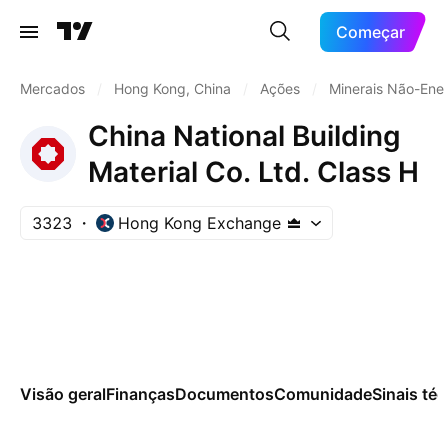
Começar
Mercados
/
Hong Kong, China
/
Ações
/
Minerais Não-Ener
China National Building
Material Co. Ltd. Class H
3323
Hong Kong Exchange
Visão geral
Finanças
Documentos
Comunidade
Sinais té