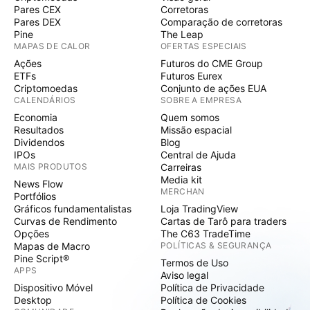
Pares CEX
Corretoras
Pares DEX
Comparação de corretoras
Pine
The Leap
MAPAS DE CALOR
OFERTAS ESPECIAIS
Ações
Futuros do CME Group
ETFs
Futuros Eurex
Criptomoedas
Conjunto de ações EUA
CALENDÁRIOS
SOBRE A EMPRESA
Economia
Quem somos
Resultados
Missão espacial
Dividendos
Blog
IPOs
Central de Ajuda
MAIS PRODUTOS
Carreiras
Media kit
News Flow
MERCHAN
Portfólios
Gráficos fundamentalistas
Loja TradingView
Curvas de Rendimento
Cartas de Tarô para traders
Opções
The C63 TradeTime
Mapas de Macro
POLÍTICAS & SEGURANÇA
Pine Script®
Termos de Uso
APPS
Aviso legal
Dispositivo Móvel
Política de Privacidade
Desktop
Política de Cookies