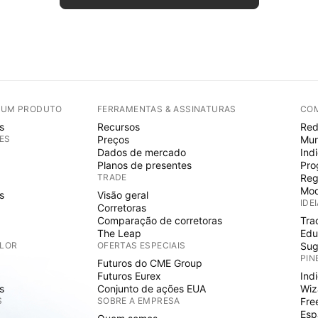
E UM PRODUTO
FERRAMENTAS & ASSINATURAS
CO
s
Recursos
Red
ES
Preços
Mur
Dados de mercado
Ind
Planos de presentes
Pro
TRADE
Reg
Mod
s
Visão geral
IDE
Corretoras
Comparação de corretoras
Tra
The Leap
Edu
ALOR
OFERTAS ESPECIAIS
Sug
PIN
Futuros do CME Group
Futuros Eurex
Ind
s
Conjunto de ações EUA
Wiz
S
SOBRE A EMPRESA
Fre
Esp