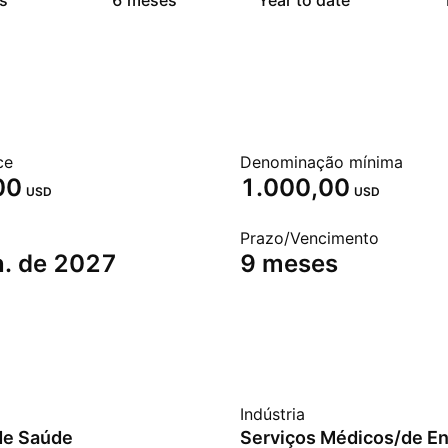
s
6 meses
Year to date
ce
Denominação mínima
00
1.000,00
USD
USD
o
Prazo/Vencimento
n. de 2027
9 meses
Indústria
de Saúde