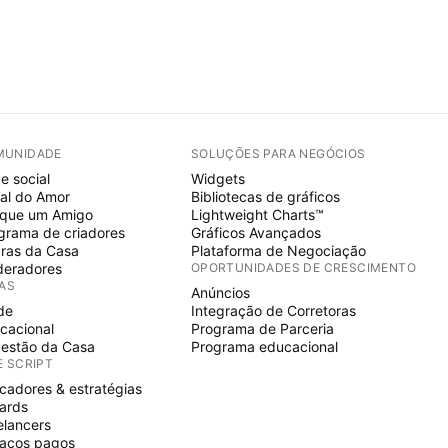
MUNIDADE
SOLUÇÕES PARA NEGÓCIOS
e social
Widgets
al do Amor
Bibliotecas de gráficos
ique um Amigo
Lightweight Charts™
grama de criadores
Gráficos Avançados
ras da Casa
Plataforma de Negociação
eradores
OPORTUNIDADES DE CRESCIMENTO
IAS
Anúncios
de
Integração de Corretoras
cacional
Programa de Parceria
estão da Casa
Programa educacional
E SCRIPT
icadores & estratégias
ards
elancers
aços pagos