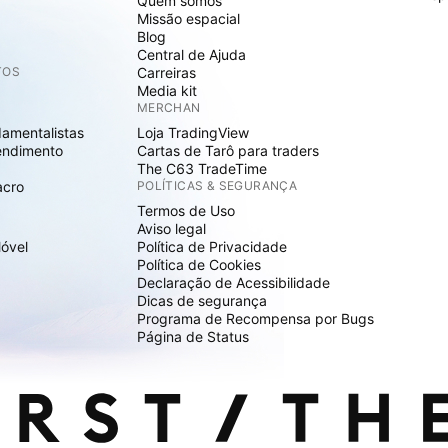
Quem somos
Missão espacial
Blog
Central de Ajuda
TOS
Carreiras
Media kit
MERCHAN
damentalistas
Loja TradingView
endimento
Cartas de Tarô para traders
The C63 TradeTime
acro
POLÍTICAS & SEGURANÇA
Termos de Uso
Aviso legal
Móvel
Política de Privacidade
Política de Cookies
Declaração de Acessibilidade
Dicas de segurança
Programa de Recompensa por Bugs
Página de Status