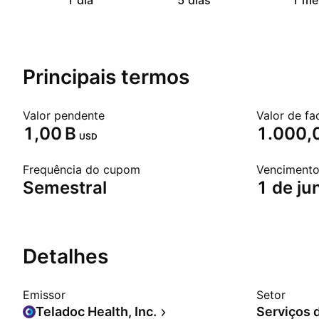
1 dia
5 dias
1 mê
Principais termos
Valor pendente
Valor de fa
‪1,00 B‬
1.000,
USD
Frequência do cupom
Venciment
Semestral
1 de ju
Detalhes
Emissor
Setor
Teladoc Health, Inc.
Serviços 