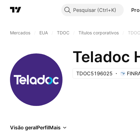
Pesquisar
Pro
Mercados
/
EUA
/
TDOC
/
Títulos corporativos
/
TDOC
Teladoc 
TDOC5196025
FINR
Visão geral
Perfil
Mais