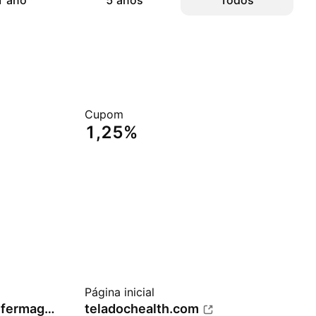
1 ano
5 anos
Todos
Cupom
1,25%
Página inicial
Serviços Médicos/de Enfermagem
teladochealth.com