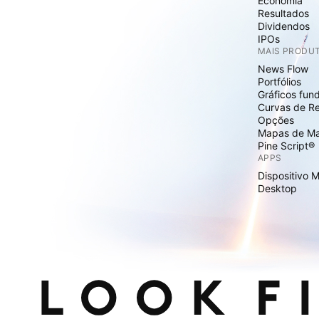
Economia
Resultados
Dividendos
IPOs
MAIS PRODU
News Flow
Portfólios
Gráficos fun
Curvas de R
Opções
Mapas de M
Pine Script®
APPS
Dispositivo 
Desktop