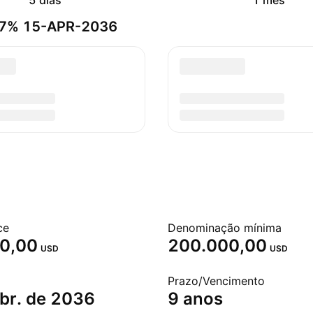
5 dias
1 mês
437% 15-APR-2036
ce
Denominação mínima
0,00
200.000,00
USD
USD
o
Prazo/Vencimento
br. de 2036
9 anos