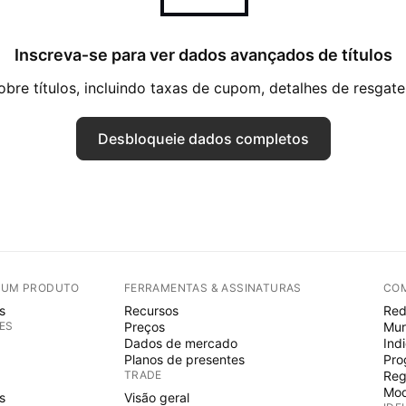
Inscreva‑se para ver dados avançados de títulos
re títulos, incluindo taxas de cupom, detalhes de resgate,
Desbloqueie dados completos
E UM PRODUTO
FERRAMENTAS & ASSINATURAS
CO
s
Recursos
Red
ES
Preços
Mur
Dados de mercado
Ind
Planos de presentes
Pro
TRADE
Reg
Mod
s
Visão geral