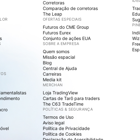
IDE
Corretoras
Comparação de corretoras
Tra
The Leap
Edu
ALOR
OFERTAS ESPECIAIS
Sug
PIN
Futuros do CME Group
Futuros Eurex
Ind
s
Conjunto de ações EUA
Wiz
S
SOBRE A EMPRESA
Fre
Esp
Quem somos
Missão espacial
Blog
Central de Ajuda
TOS
Carreiras
Media kit
MERCHAN
damentalistas
Loja TradingView
endimento
Cartas de Tarô para traders
The C63 TradeTime
acro
POLÍTICAS & SEGURANÇA
Termos de Uso
Aviso legal
Móvel
Política de Privacidade
Política de Cookies
Declaração de Acessibilidade