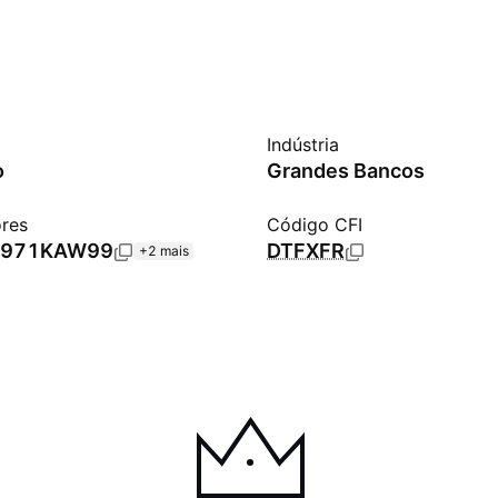
Indústria
o
Grandes Bancos
ores
Código CFI
5971KAW99
DTFXFR
+2 mais