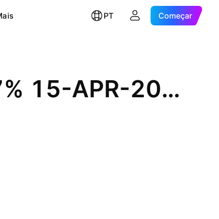
Mais
PT
Começar
Banco Santander, S.A. 5.437% 15-APR-2036