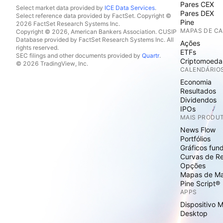
Pares CEX
Select market data provided by
ICE Data Services
.
Pares DEX
Select reference data provided by FactSet. Copyright ©
Pine
2026 FactSet Research Systems Inc.
MAPAS DE C
Copyright © 2026, American Bankers Association. CUSIP
Database provided by FactSet Research Systems Inc. All
Ações
rights reserved.
ETFs
SEC filings and other documents provided by
Quartr
.
Criptomoeda
© 2026 TradingView, Inc.
CALENDÁRIO
Economia
Resultados
Dividendos
IPOs
MAIS PRODU
News Flow
Portfólios
Gráficos fun
Curvas de R
Opções
Mapas de M
Pine Script®
APPS
Dispositivo 
Desktop