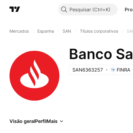
Pesquisar
Pro
Mercados
/
Espanha
/
SAN
/
Títulos corporativos
/
SA
SAN6363257
FINRA
Visão geral
Perfil
Mais