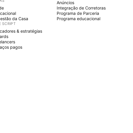
IAS
Anúncios
de
Integração de Corretoras
cacional
Programa de Parceria
estão da Casa
Programa educacional
E SCRIPT
icadores & estratégias
ards
elancers
aços pagos