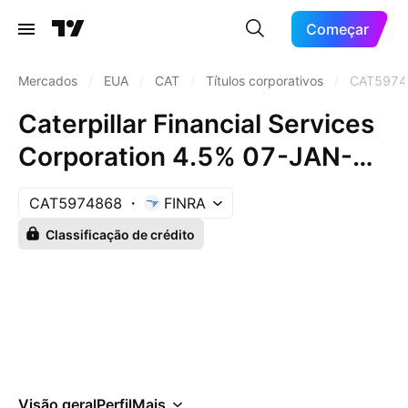
Começar
Mercados
/
EUA
/
CAT
/
Títulos corporativos
/
CAT5974
Caterpillar Financial Services
Corporation 4.5% 07-JAN-
2027
CAT5974868
FINRA
Classificação de crédito
Visão geral
Perfil
Mais