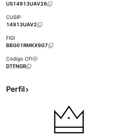
US14913UAV26
CUSIP
14913UAV2
FIGI
BBG01RMKX9G7
Código CFI
DTFNGR
Perfil