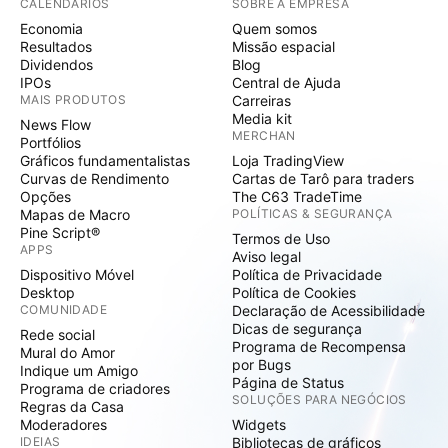
CALENDÁRIOS
SOBRE A EMPRESA
Economia
Quem somos
Resultados
Missão espacial
Dividendos
Blog
IPOs
Central de Ajuda
MAIS PRODUTOS
Carreiras
Media kit
News Flow
MERCHAN
Portfólios
Gráficos fundamentalistas
Loja TradingView
Curvas de Rendimento
Cartas de Tarô para traders
Opções
The C63 TradeTime
Mapas de Macro
POLÍTICAS & SEGURANÇA
Pine Script®
Termos de Uso
APPS
Aviso legal
Dispositivo Móvel
Política de Privacidade
Desktop
Política de Cookies
COMUNIDADE
Declaração de Acessibilidade
Dicas de segurança
Rede social
Programa de Recompensa
Mural do Amor
por Bugs
Indique um Amigo
Página de Status
Programa de criadores
SOLUÇÕES PARA NEGÓCIOS
Regras da Casa
Moderadores
Widgets
IDEIAS
Bibliotecas de gráficos