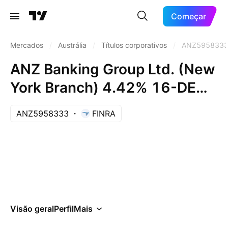
Começar
Mercados
/
Austrália
/
Títulos corporativos
/
ANZ595833
ANZ Banking Group Ltd. (New
York Branch) 4.42% 16-DEC-
2026
ANZ5958333
FINRA
Visão geral
Perfil
Mais