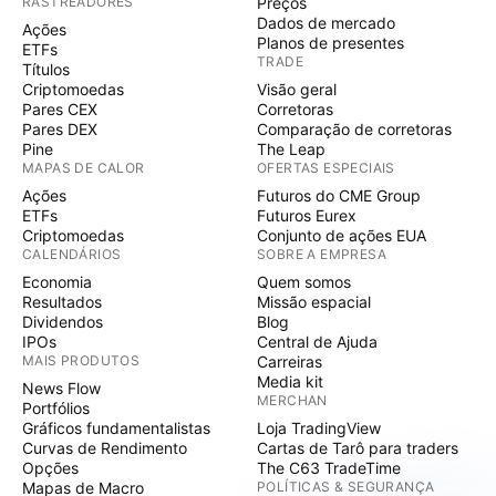
RASTREADORES
Preços
Dados de mercado
Ações
Planos de presentes
ETFs
TRADE
Títulos
Criptomoedas
Visão geral
Pares CEX
Corretoras
Pares DEX
Comparação de corretoras
Pine
The Leap
MAPAS DE CALOR
OFERTAS ESPECIAIS
Ações
Futuros do CME Group
ETFs
Futuros Eurex
Criptomoedas
Conjunto de ações EUA
CALENDÁRIOS
SOBRE A EMPRESA
Economia
Quem somos
Resultados
Missão espacial
Dividendos
Blog
IPOs
Central de Ajuda
MAIS PRODUTOS
Carreiras
Media kit
News Flow
MERCHAN
Portfólios
Gráficos fundamentalistas
Loja TradingView
Curvas de Rendimento
Cartas de Tarô para traders
Opções
The C63 TradeTime
Mapas de Macro
POLÍTICAS & SEGURANÇA