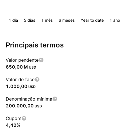
1 dia
5 dias
1 mês
6 meses
Year to date
1 ano
Principais termos
Valor pendente
‪650,00 M‬
USD
Valor de face
1.000,00
USD
Denominação mínima
200.000,00
USD
Cupom
4,42%