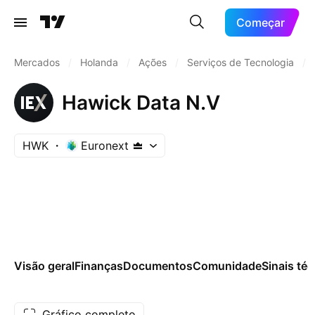
Começar
Mercados
/
Holanda
/
Ações
/
Serviços de Tecnologia
/
Hawick Data N.V
HWK
Euronext
Visão geral
Finanças
Documentos
Comunidade
Sinais té
Gráfico completo