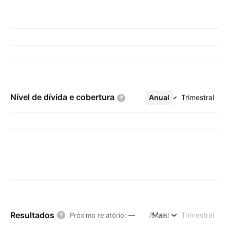
Nível de dívida e
cobertura
Anual
Mais
Trimestral
Resultados
Anual
Mais
Trimestral
Próximo relatório
:
—