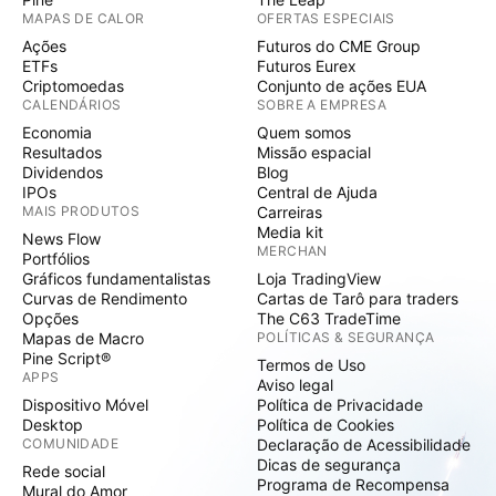
MAPAS DE CALOR
OFERTAS ESPECIAIS
Ações
Futuros do CME Group
ETFs
Futuros Eurex
Criptomoedas
Conjunto de ações EUA
CALENDÁRIOS
SOBRE A EMPRESA
Economia
Quem somos
Resultados
Missão espacial
Dividendos
Blog
IPOs
Central de Ajuda
MAIS PRODUTOS
Carreiras
Media kit
News Flow
MERCHAN
Portfólios
Gráficos fundamentalistas
Loja TradingView
Curvas de Rendimento
Cartas de Tarô para traders
Opções
The C63 TradeTime
Mapas de Macro
POLÍTICAS & SEGURANÇA
Pine Script®
Termos de Uso
APPS
Aviso legal
Dispositivo Móvel
Política de Privacidade
Desktop
Política de Cookies
COMUNIDADE
Declaração de Acessibilidade
Dicas de segurança
Rede social
Programa de Recompensa
Mural do Amor