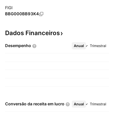
FIGI
BBG000BB93K4
Dados
Financeiros
Desempenho
Anual
Mais
Trimestral
Conversão da receita em
lucro
Anual
Mais
Trimestral