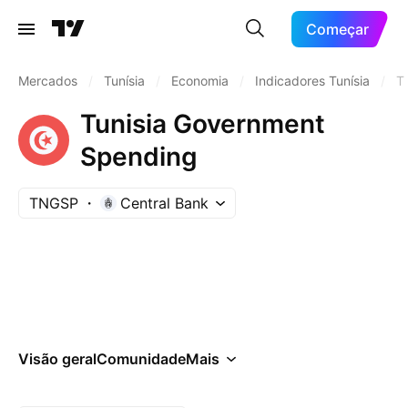
Começar
Mercados
/
Tunísia
/
Economia
/
Indicadores Tunísia
/
T
Tunisia Government
Spending
TNGSP
Central Bank
Visão geral
Comunidade
Mais