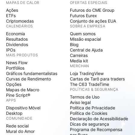
MAPAS DE CALOR
OFERTAS ESPECIAIS
Ações
Futuros do CME Group
ETFs
Futuros Eurex
Criptomoedas
Conjunto de ações EUA
CALENDÁRIOS
SOBRE A EMPRESA
Economia
Quem somos
Resultados
Missão espacial
Dividendos
Blog
IPOs
Central de Ajuda
MAIS PRODUTOS
Carreiras
Media kit
News Flow
MERCHAN
Portfólios
Gráficos fundamentalistas
Loja TradingView
Curvas de Rendimento
Cartas de Tarô para traders
Opções
The C63 TradeTime
Mapas de Macro
POLÍTICAS & SEGURANÇA
Pine Script®
Termos de Uso
APPS
Aviso legal
Dispositivo Móvel
Política de Privacidade
Desktop
Política de Cookies
COMUNIDADE
Declaração de Acessibilidade
Dicas de segurança
Rede social
Programa de Recompensa
Mural do Amor
por Bugs