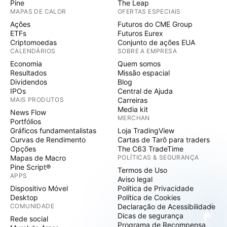
Pine
The Leap
MAPAS DE CALOR
OFERTAS ESPECIAIS
Ações
Futuros do CME Group
ETFs
Futuros Eurex
Criptomoedas
Conjunto de ações EUA
CALENDÁRIOS
SOBRE A EMPRESA
Economia
Quem somos
Resultados
Missão espacial
Dividendos
Blog
IPOs
Central de Ajuda
MAIS PRODUTOS
Carreiras
Media kit
News Flow
MERCHAN
Portfólios
Gráficos fundamentalistas
Loja TradingView
Curvas de Rendimento
Cartas de Tarô para traders
Opções
The C63 TradeTime
Mapas de Macro
POLÍTICAS & SEGURANÇA
Pine Script®
Termos de Uso
APPS
Aviso legal
Dispositivo Móvel
Política de Privacidade
Desktop
Política de Cookies
COMUNIDADE
Declaração de Acessibilidade
Dicas de segurança
Rede social
Programa de Recompensa