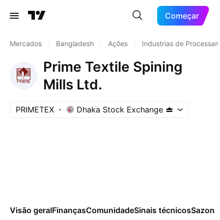
Começar
Mercados
/
Bangladesh
/
Ações
/
Industrias de Processa
Prime Textile Spining
Mills Ltd.
PRIMETEX
Dhaka Stock Exchange
Visão geral
Finanças
Comunidade
Sinais técnicos
Sazona