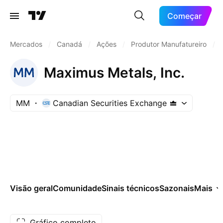
Começar
Mercados
/
Canadá
/
Ações
/
Produtor Manufatureiro
/
Maximus Metals, Inc.
MM
Canadian Securities Exchange
Visão geral
Comunidade
Sinais técnicos
Sazonais
Mais
Gráfico completo