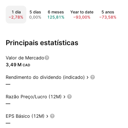
1 dia
5 dias
6 meses
Year to date
5 anos
T
−2,78%
0,00%
125,81%
−93,00%
−73,58%
−4
Principais estatísticas
Valor de Mercado
‪3,49 M‬
CAD
Rendimento do dividendo (indicado)
—
Razão Preço/Lucro (12M)
—
EPS Básico (12M)
—