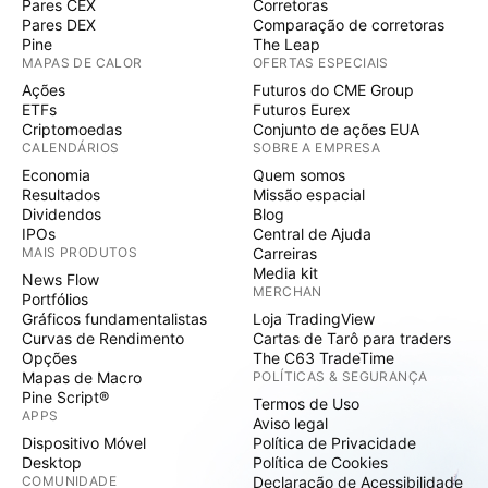
Pares CEX
Corretoras
Pares DEX
Comparação de corretoras
Pine
The Leap
MAPAS DE CALOR
OFERTAS ESPECIAIS
Ações
Futuros do CME Group
ETFs
Futuros Eurex
Criptomoedas
Conjunto de ações EUA
CALENDÁRIOS
SOBRE A EMPRESA
Economia
Quem somos
Resultados
Missão espacial
Dividendos
Blog
IPOs
Central de Ajuda
MAIS PRODUTOS
Carreiras
Media kit
News Flow
MERCHAN
Portfólios
Gráficos fundamentalistas
Loja TradingView
Curvas de Rendimento
Cartas de Tarô para traders
Opções
The C63 TradeTime
Mapas de Macro
POLÍTICAS & SEGURANÇA
Pine Script®
Termos de Uso
APPS
Aviso legal
Dispositivo Móvel
Política de Privacidade
Desktop
Política de Cookies
COMUNIDADE
Declaração de Acessibilidade