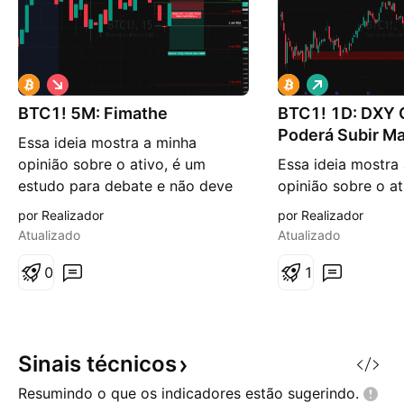
V
V
i
i
BTC1! 5M: Fimathe
é
BTC1! 1D: DXY 
é
s
s
Poderá Subir M
Essa ideia mostra a minha
d
d
e
e
opinião sobre o ativo, é um
Essa ideia mostra
b
a
estudo para debate e não deve
opinião sobre o at
a
l
i
t
ser usado como entrada. Só
estudo para debat
por Realizador
por Realizador
x
a
opere quando o seu trade system
ser usado como en
a
Atualizado
Atualizado
der o sinal. No gráfico de 5
opere quando o s
minutos do BTC1!, o preço
0
der o sinal. No grá
1
rompeu a linha branca -2 da
BTC1! (Futuros), 
projeção que usa os números da
ter deixado um r
sequência de Fibonacci, retraiu
alta que poderá l
para um
as linhas alvos de
Sinais
técnicos
Resumindo o que os indicadores estão
sugerindo.