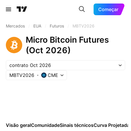
Começar
Mercados
/
EUA
/
Futuros
/
MBTV2026
Micro Bitcoin Futures
(Oct 2026)
contrato Oct 2026
MBTV2026
CME
Visão geral
Comunidade
Sinais técnicos
Curva Projetada