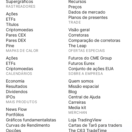
Supergráficos
Recursos
RASTREADORES
Preços
Dados de mercado
Ações
Planos de presentes
ETFs
TRADE
Títulos
Criptomoedas
Visão geral
Pares CEX
Corretoras
Pares DEX
Comparação de corretoras
Pine
The Leap
MAPAS DE CALOR
OFERTAS ESPECIAIS
Ações
Futuros do CME Group
ETFs
Futuros Eurex
Criptomoedas
Conjunto de ações EUA
CALENDÁRIOS
SOBRE A EMPRESA
Economia
Quem somos
Resultados
Missão espacial
Dividendos
Blog
IPOs
Central de Ajuda
MAIS PRODUTOS
Carreiras
Media kit
News Flow
MERCHAN
Portfólios
Gráficos fundamentalistas
Loja TradingView
Curvas de Rendimento
Cartas de Tarô para traders
Opções
The C63 TradeTime