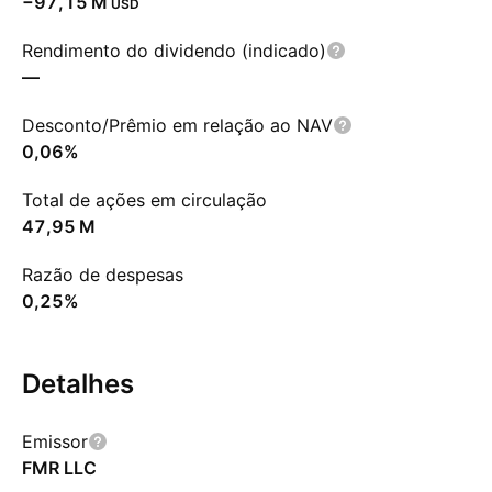
‪−97,15 M‬
USD
Rendimento do dividendo (indicado)
—
Desconto/Prêmio em relação ao NAV
0,06%
Total de ações em circulação
‪47,95 M‬
Razão de despesas
0,25%
Detalhes
Emissor
FMR LLC