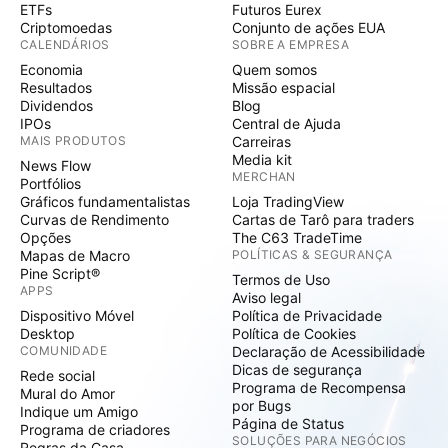
ETFs
Futuros Eurex
Criptomoedas
Conjunto de ações EUA
CALENDÁRIOS
SOBRE A EMPRESA
Economia
Quem somos
Resultados
Missão espacial
Dividendos
Blog
IPOs
Central de Ajuda
MAIS PRODUTOS
Carreiras
Media kit
News Flow
MERCHAN
Portfólios
Gráficos fundamentalistas
Loja TradingView
Curvas de Rendimento
Cartas de Tarô para traders
Opções
The C63 TradeTime
Mapas de Macro
POLÍTICAS & SEGURANÇA
Pine Script®
Termos de Uso
APPS
Aviso legal
Dispositivo Móvel
Política de Privacidade
Desktop
Política de Cookies
COMUNIDADE
Declaração de Acessibilidade
Dicas de segurança
Rede social
Programa de Recompensa
Mural do Amor
por Bugs
Indique um Amigo
Página de Status
Programa de criadores
SOLUÇÕES PARA NEGÓCIOS
Regras da Casa