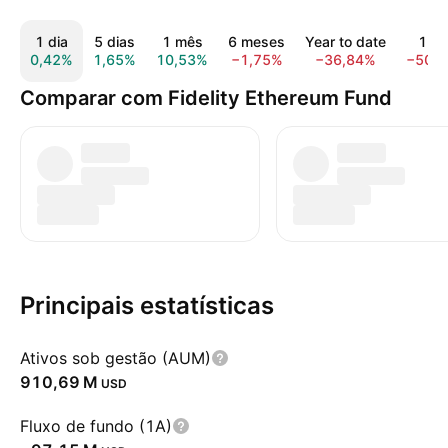
1 dia
5 dias
1 mês
6 meses
Year to date
1 an
0,42%
1,65%
10,53%
−1,75%
−36,84%
−50,
Comparar com Fidelity Ethereum Fund
Principais estatísticas
Ativos sob gestão (AUM)
‪910,69 M‬
USD
Fluxo de fundo (1A)