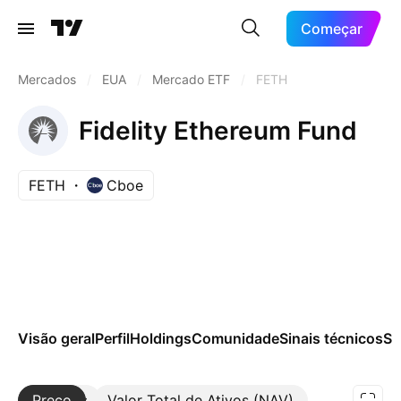
Começar
Mercados
/
EUA
/
Mercado ETF
/
FETH
Fidelity Ethereum Fund
FETH
Cboe
Visão geral
Perfil
Holdings
Comunidade
Sinais técnicos
Sa
Preço
Mais
Valor Total de Ativos (NAV)