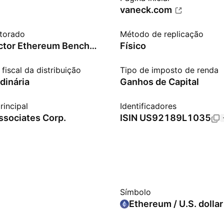
vaneck.com
itorado
Método de replicação
MarketVector Ethereum Benchmark Rate Index - Benchmark TR Net
Físico
fiscal da distribuição
Tipo de imposto de renda
dinária
Ganhos de Capital
rincipal
Identificadores
ssociates Corp.
ISIN
US92189L1035
Símbolo
Ethereum / U.S. dollar