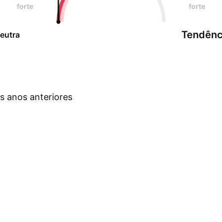
forte
forte
Tendênc
eutra
s anos anteriores