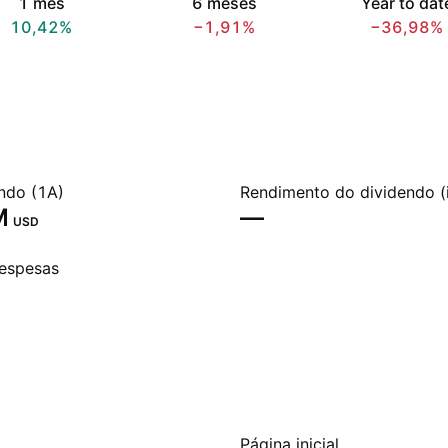
1 mês
6 meses
Year to dat
10,42%
−1,91%
−36,98%
ndo (1A)
Rendimento do dividendo (
‬
—
USD
espesas
Página inicial