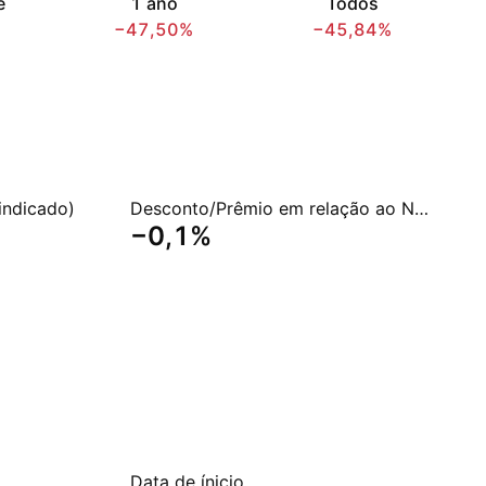
e
1 ano
Todos
−47,50%
−45,84%
indicado)
Desconto/Prêmio em relação ao NAV
−0,1%
Data de ínicio