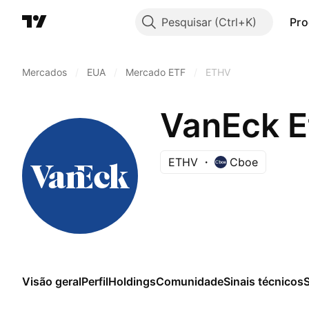
Pesquisar
Pro
Mercados
/
EUA
/
Mercado ETF
/
ETHV
VanEck E
ETHV
Cboe
Visão geral
Perfil
Holdings
Comunidade
Sinais técnicos