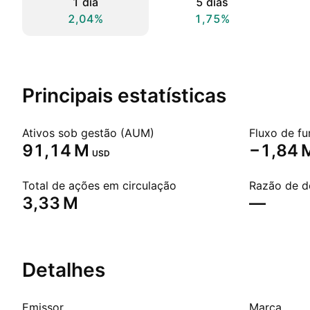
1 dia
5 dias
2,04%
1,75%
Principais estatísticas
Ativos sob gestão (AUM)
Fluxo de fu
‪91,14 M‬
‪−1,84 M
USD
Total de ações em circulação
Razão de d
‪3,33 M‬
—
Detalhes
Emissor
Marca