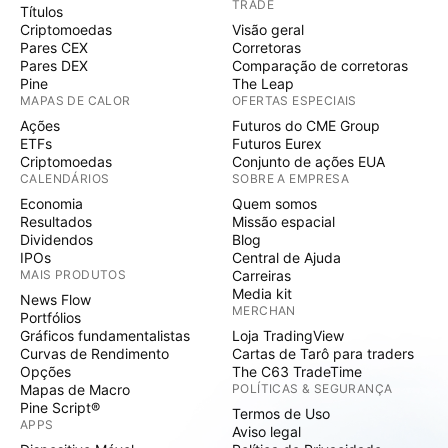
TRADE
Títulos
Criptomoedas
Visão geral
Pares CEX
Corretoras
Pares DEX
Comparação de corretoras
Pine
The Leap
MAPAS DE CALOR
OFERTAS ESPECIAIS
Ações
Futuros do CME Group
ETFs
Futuros Eurex
Criptomoedas
Conjunto de ações EUA
CALENDÁRIOS
SOBRE A EMPRESA
Economia
Quem somos
Resultados
Missão espacial
Dividendos
Blog
IPOs
Central de Ajuda
MAIS PRODUTOS
Carreiras
Media kit
News Flow
MERCHAN
Portfólios
Gráficos fundamentalistas
Loja TradingView
Curvas de Rendimento
Cartas de Tarô para traders
Opções
The C63 TradeTime
Mapas de Macro
POLÍTICAS & SEGURANÇA
Pine Script®
Termos de Uso
APPS
Aviso legal