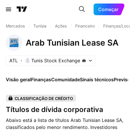
Começar
Mercados
/
Tunísia
/
Ações
/
Financeiro
/
Finanças/Loca
Arab Tunisian Lease SA
ATL
Tunis Stock Exchange
Visão geral
Finanças
Comunidade
Sinais técnicos
Previsõ
CLASSIFICAÇÃO DE CRÉDITO
Títulos de dívida corporativa
Abaixo está a lista de títulos Arab Tunisian Lease SA,
classificados pelo menor rendimento. Investidores