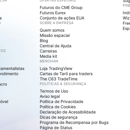
ALOR
OFERTAS ESPECIAIS
Sug
PIN
Futuros do CME Group
Futuros Eurex
Ind
s
Conjunto de ações EUA
Wiz
S
SOBRE A EMPRESA
Fre
Esp
Quem somos
Missão espacial
Blog
Central de Ajuda
TOS
Carreiras
Media kit
MERCHAN
damentalistas
Loja TradingView
endimento
Cartas de Tarô para traders
The C63 TradeTime
acro
POLÍTICAS & SEGURANÇA
Termos de Uso
Aviso legal
Móvel
Política de Privacidade
Política de Cookies
Declaração de Acessibilidade
Dicas de segurança
Programa de Recompensa por Bugs
Página de Status