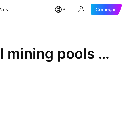
Mais
PT
Começar
Bitcoin: Miner outflows for all mining pools measured in USD