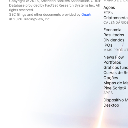
MAPAS DE C
Copyright © 2026, American Bankers Association. CUSIP
Database provided by FactSet Research Systems Inc. All
Ações
rights reserved.
ETFs
SEC filings and other documents provided by
Quartr
.
Criptomoeda
© 2026 TradingView, Inc.
CALENDÁRIO
Economia
Resultados
Dividendos
IPOs
MAIS PRODU
News Flow
Portfólios
Gráficos fun
Curvas de R
Opções
Mapas de M
Pine Script®
APPS
Dispositivo 
Desktop