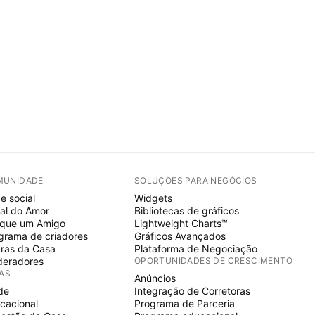
MUNIDADE
SOLUÇÕES PARA NEGÓCIOS
e social
Widgets
al do Amor
Bibliotecas de gráficos
ique um Amigo
Lightweight Charts™
grama de criadores
Gráficos Avançados
ras da Casa
Plataforma de Negociação
eradores
OPORTUNIDADES DE CRESCIMENTO
IAS
Anúncios
de
Integração de Corretoras
cacional
Programa de Parceria