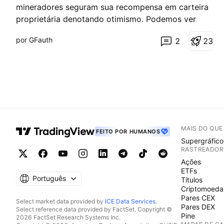
e
mineradores seguram sua recompensa em carteira
a
proprietária denotando otimismo. Podemos ver
l
t
isso olhando para o fluxo de saída de carteira de
a
por GFauth
2
2
3
mineradores (outflow). O outflow de mineradores
representa a quantidade de Bitcoin transferida das
carteiras dos
MAIS DO QU
FEITO POR HUMANOS
Supergráfico
RASTREADOR
Ações
ETFs
Português
Títulos
Criptomoeda
Pares CEX
Select market data provided by
ICE Data Services
.
Pares DEX
Select reference data provided by FactSet. Copyright ©
Pine
2026 FactSet Research Systems Inc.