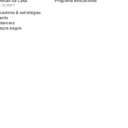
estão da Casa
Programa educacional
E SCRIPT
icadores & estratégias
ards
elancers
aços pagos