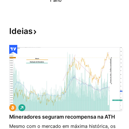
1 ano
Ideias
V
i
Mineradores seguram recompensa na ATH
é
s
Mesmo com o mercado em máxima histórica, os
d