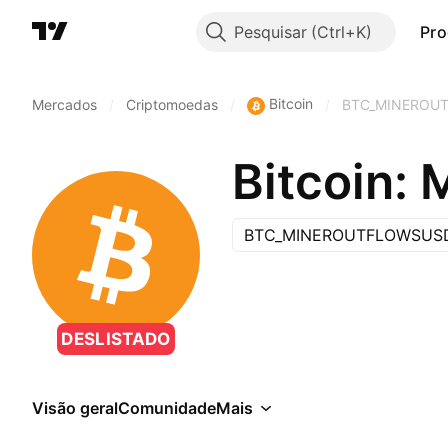
Pesquisar
Pro
Bitcoin
Mercados
/
Criptomoedas
/
/
BTC_MINEROU
BTC_MINEROUTFLOWSUS
DESLISTADO
Visão geral
Comunidade
Mais