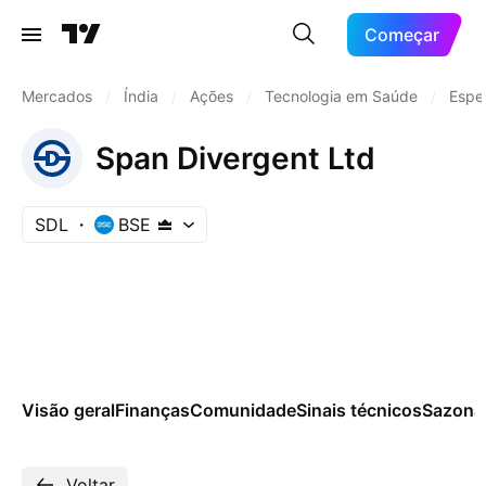
Começar
Mercados
/
Índia
/
Ações
/
Tecnologia em Saúde
/
Espe
Span Divergent Ltd
SDL
BSE
Visão geral
Finanças
Comunidade
Sinais técnicos
Sazona
Voltar