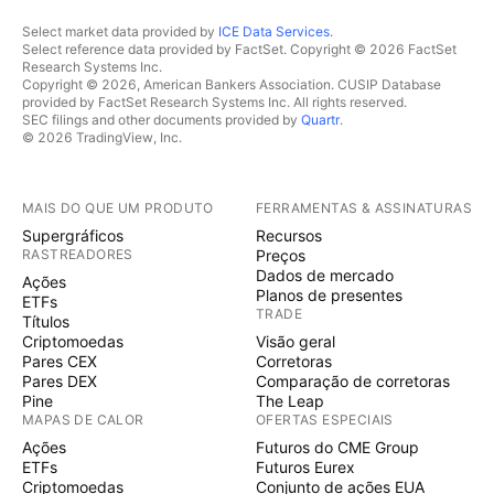
Select market data provided by
ICE Data Services
.
Select reference data provided by FactSet. Copyright © 2026 FactSet
Research Systems Inc.
Copyright © 2026, American Bankers Association. CUSIP Database
provided by FactSet Research Systems Inc. All rights reserved.
SEC filings and other documents provided by
Quartr
.
© 2026 TradingView, Inc.
MAIS DO QUE UM PRODUTO
FERRAMENTAS & ASSINATURAS
Supergráficos
Recursos
RASTREADORES
Preços
Dados de mercado
Ações
Planos de presentes
ETFs
TRADE
Títulos
Criptomoedas
Visão geral
Pares CEX
Corretoras
Pares DEX
Comparação de corretoras
Pine
The Leap
MAPAS DE CALOR
OFERTAS ESPECIAIS
Ações
Futuros do CME Group
ETFs
Futuros Eurex
Criptomoedas
Conjunto de ações EUA