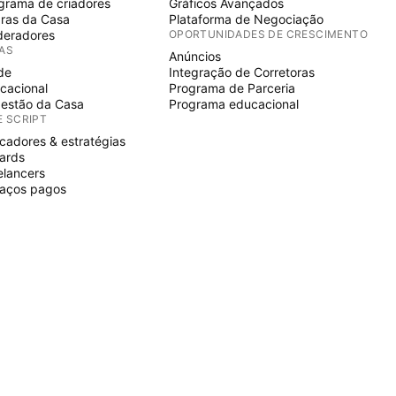
grama de criadores
Gráficos Avançados
ras da Casa
Plataforma de Negociação
eradores
OPORTUNIDADES DE CRESCIMENTO
IAS
Anúncios
de
Integração de Corretoras
cacional
Programa de Parceria
estão da Casa
Programa educacional
E SCRIPT
icadores & estratégias
ards
elancers
aços pagos