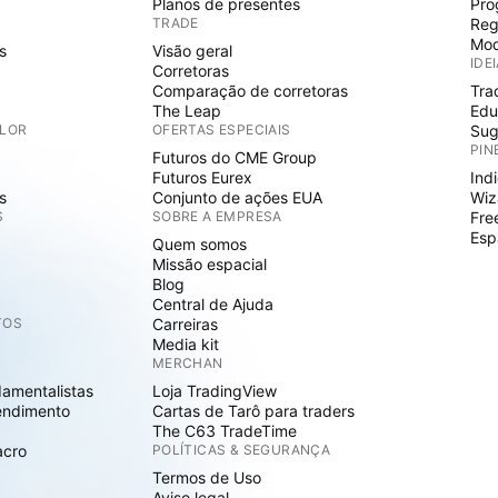
Planos de presentes
Pro
TRADE
Reg
Mod
s
Visão geral
IDE
Corretoras
Comparação de corretoras
Tra
The Leap
Edu
ALOR
OFERTAS ESPECIAIS
Sug
PIN
Futuros do CME Group
Futuros Eurex
Ind
s
Conjunto de ações EUA
Wiz
S
SOBRE A EMPRESA
Fre
Esp
Quem somos
Missão espacial
Blog
Central de Ajuda
TOS
Carreiras
Media kit
MERCHAN
damentalistas
Loja TradingView
endimento
Cartas de Tarô para traders
The C63 TradeTime
acro
POLÍTICAS & SEGURANÇA
Termos de Uso
Aviso legal