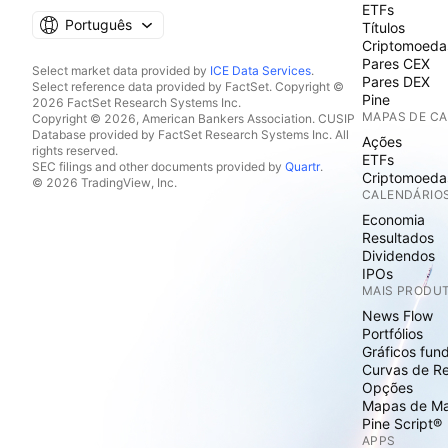
ETFs
Português
Títulos
Criptomoeda
Pares CEX
Select market data provided by
ICE Data Services
.
Pares DEX
Select reference data provided by FactSet. Copyright ©
Pine
2026 FactSet Research Systems Inc.
MAPAS DE C
Copyright © 2026, American Bankers Association. CUSIP
Database provided by FactSet Research Systems Inc. All
Ações
rights reserved.
ETFs
SEC filings and other documents provided by
Quartr
.
Criptomoeda
© 2026 TradingView, Inc.
CALENDÁRIO
Economia
Resultados
Dividendos
IPOs
MAIS PRODU
News Flow
Portfólios
Gráficos fun
Curvas de R
Opções
Mapas de M
Pine Script®
APPS