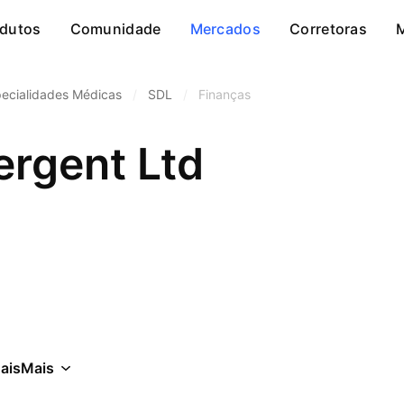
dutos
Comunidade
Mercados
Corretoras
ecialidades Médicas
/
SDL
/
Finanças
ergent Ltd
ais
Mais