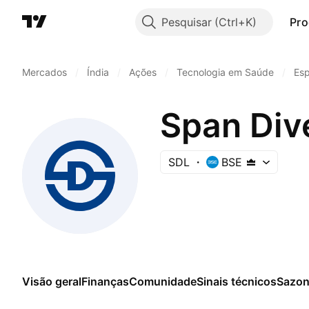
Pesquisar
Pro
Mercados
/
Índia
/
Ações
/
Tecnologia em Saúde
/
Esp
Span Div
SDL
BSE
Visão geral
Finanças
Comunidade
Sinais técnicos
Sazon