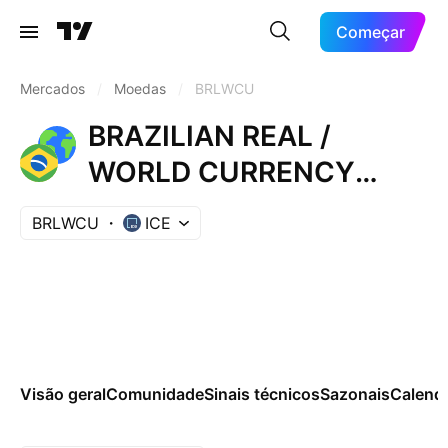
Começar
Mercados
/
Moedas
/
BRLWCU
BRAZILIAN REAL /
WORLD CURRENCY
UNIT
BRLWCU
ICE
Visão geral
Comunidade
Sinais técnicos
Sazonais
Calend