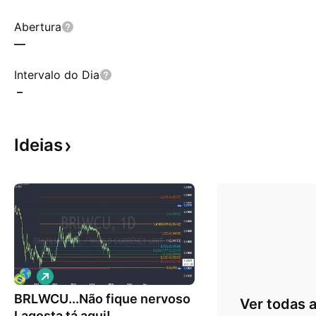
Abertura
—
Intervalo do Dia
–
Ideias
V
i
BRLWCU...Não fique nervoso
é
Ver todas a
s
Lagosta tá aqui!