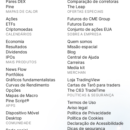
Pares DEX
Comparação de corretoras
Pine
The Leap
MAPAS DE CALOR
OFERTAS ESPECIAIS
Ações
Futuros do CME Group
ETFs
Futuros Eurex
Criptomoedas
Conjunto de ações EUA
CALENDÁRIOS
SOBRE A EMPRESA
Economia
Quem somos
Resultados
Missão espacial
Dividendos
Blog
IPOs
Central de Ajuda
MAIS PRODUTOS
Carreiras
Media kit
News Flow
MERCHAN
Portfólios
Gráficos fundamentalistas
Loja TradingView
Curvas de Rendimento
Cartas de Tarô para traders
Opções
The C63 TradeTime
Mapas de Macro
POLÍTICAS & SEGURANÇA
Pine Script®
Termos de Uso
APPS
Aviso legal
Dispositivo Móvel
Política de Privacidade
Desktop
Política de Cookies
COMUNIDADE
Declaração de Acessibilidade
Dicas de segurança