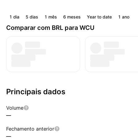
1 dia
5 dias
1 mês
6 meses
Year to date
1 ano
5
Comparar com BRL para WCU
Principais dados
Volume
—
Fechamento anterior
—