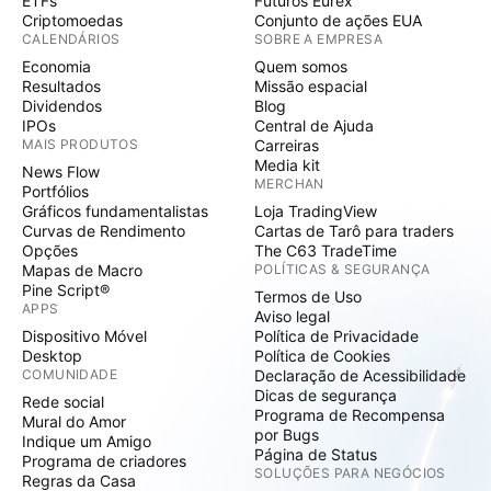
ETFs
Futuros Eurex
Criptomoedas
Conjunto de ações EUA
CALENDÁRIOS
SOBRE A EMPRESA
Economia
Quem somos
Resultados
Missão espacial
Dividendos
Blog
IPOs
Central de Ajuda
MAIS PRODUTOS
Carreiras
Media kit
News Flow
MERCHAN
Portfólios
Gráficos fundamentalistas
Loja TradingView
Curvas de Rendimento
Cartas de Tarô para traders
Opções
The C63 TradeTime
Mapas de Macro
POLÍTICAS & SEGURANÇA
Pine Script®
Termos de Uso
APPS
Aviso legal
Dispositivo Móvel
Política de Privacidade
Desktop
Política de Cookies
COMUNIDADE
Declaração de Acessibilidade
Dicas de segurança
Rede social
Programa de Recompensa
Mural do Amor
por Bugs
Indique um Amigo
Página de Status
Programa de criadores
SOLUÇÕES PARA NEGÓCIOS
Regras da Casa