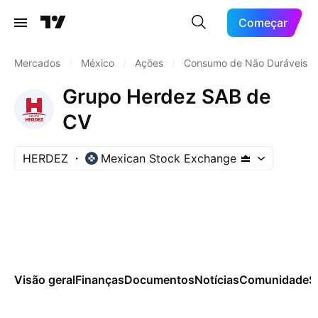
Começar
Mercados
/
México
/
Ações
/
Consumo de Não Duráveis
Grupo Herdez SAB de
CV
HERDEZ
Mexican Stock Exchange
Visão geral
Finanças
Documentos
Notícias
Comunidade
S