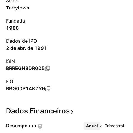
Sede
Tarrytown
Fundada
1988
Dados de IPO
2 de abr. de 1991
ISIN
BRREGNBDR005
FIGI
BBG00P14K7Y9
Dados
Financeiros
Desempenho
Anual
Mais
Trimestral