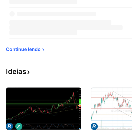
Continue 
lendo
Ideias
V
i