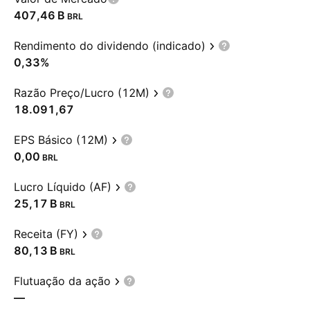
‪407,46 B‬
BRL
Rendimento do dividendo (indicado)
0,33%
Razão Preço/Lucro (12M)
18.091,67
EPS Básico (12M)
0,00
BRL
Lucro Líquido (AF)
‪25,17 B‬
BRL
Receita (FY)
‪80,13 B‬
BRL
Flutuação da ação
—