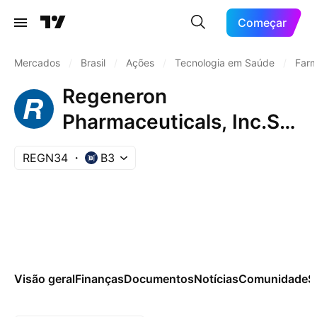
Começar
Mercados
/
Brasil
/
Ações
/
Tecnologia em Saúde
/
Farm
Regeneron
Pharmaceuticals, Inc.Shs
Unsponsored Brazilian
REGN34
B3
Depositary Receipt Repr
0.0166667 Sh
Visão geral
Finanças
Documentos
Notícias
Comunidade
S