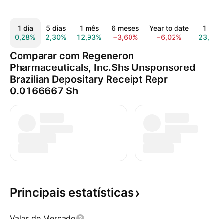
1 dia
5 dias
1 mês
6 meses
Year to date
1 an
0,28%
2,30%
12,93%
−3,60%
−6,02%
23,7
Comparar com Regeneron
Pharmaceuticals, Inc.Shs Unsponsored
Brazilian Depositary Receipt Repr
0.0166667 Sh
Principais
estatísticas
Valor de Mercado