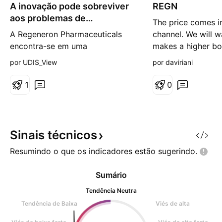
A inovação pode sobreviver
é
REGN
s
aos problemas de
The price comes i
d
fabricação?
e
A Regeneron Pharmaceuticals
channel. We will w
a
encontra-se em uma
makes a higher bo
l
t
encruzilhada fascinante,
Red arrows maybe 
por UDIS_View
por daviriani
a
incorporando o paradoxo da
movement.
biotecnologia moderna:
1
0
conquistas científicas
extraordinárias ofuscadas por
vulnerabilidades operacionais. A
empresa conseguiu se
Sinais
técnicos
transformar de uma organização
Resumindo o que os indicadores estão
sugerindo.
dependente de blockbusters em
uma potênc
Sumário
Tendência Neutra
Tendência de Baixa
Viés de alta