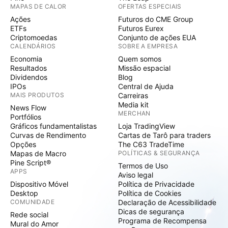
MAPAS DE CALOR
OFERTAS ESPECIAIS
Ações
Futuros do CME Group
ETFs
Futuros Eurex
Criptomoedas
Conjunto de ações EUA
CALENDÁRIOS
SOBRE A EMPRESA
Economia
Quem somos
Resultados
Missão espacial
Dividendos
Blog
IPOs
Central de Ajuda
MAIS PRODUTOS
Carreiras
Media kit
News Flow
MERCHAN
Portfólios
Gráficos fundamentalistas
Loja TradingView
Curvas de Rendimento
Cartas de Tarô para traders
Opções
The C63 TradeTime
Mapas de Macro
POLÍTICAS & SEGURANÇA
Pine Script®
Termos de Uso
APPS
Aviso legal
Dispositivo Móvel
Política de Privacidade
Desktop
Política de Cookies
COMUNIDADE
Declaração de Acessibilidade
Dicas de segurança
Rede social
Programa de Recompensa
Mural do Amor