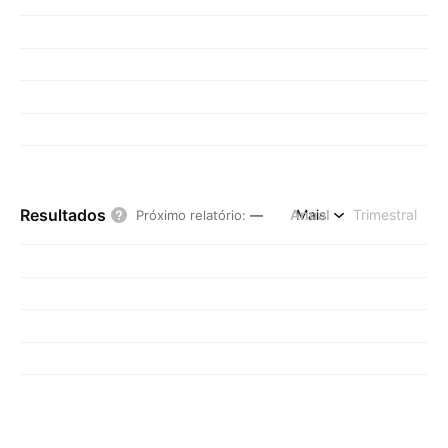
Resultados
Anual
Mais
Trimestral
Próximo relatório
:
—