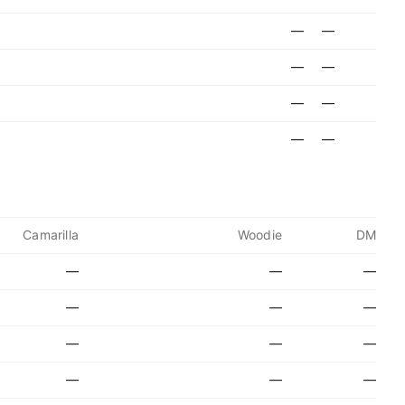
—
—
—
—
—
—
—
—
Camarilla
Woodie
DM
—
—
—
—
—
—
—
—
—
—
—
—