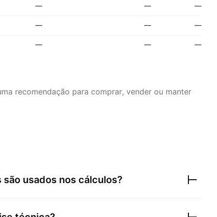
—
—
—
—
—
—
—
—
—
é uma recomendação para comprar, vender ou manter
 são usados nos cálculos?