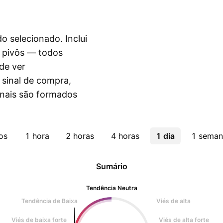
do selecionado. Inclui
e pivôs — todos
de ver
sinal de compra,
inais são formados
os
1 hora
2 horas
4 horas
1 dia
1 seman
Sumário
Tendência Neutra
Tendência de Baixa
Viés de alta
Viés de baixa forte
Viés de alta forte