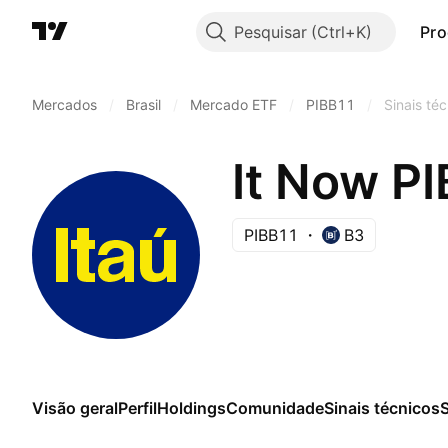
Pesquisar
Pro
Mercados
/
Brasil
/
Mercado ETF
/
PIBB11
/
Sinais té
It Now PI
PIBB11
B3
Visão geral
Perfil
Holdings
Comunidade
Sinais técnicos