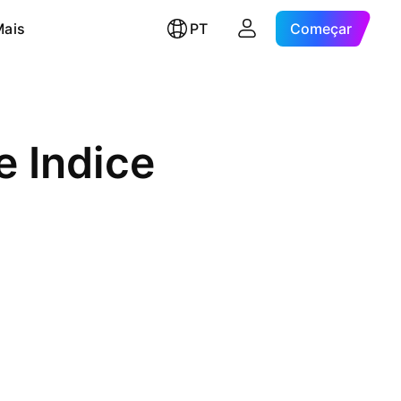
Mais
PT
Começar
e Indice