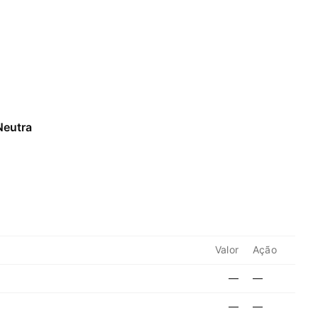
Neutra
Valor
Ação
—
—
—
—