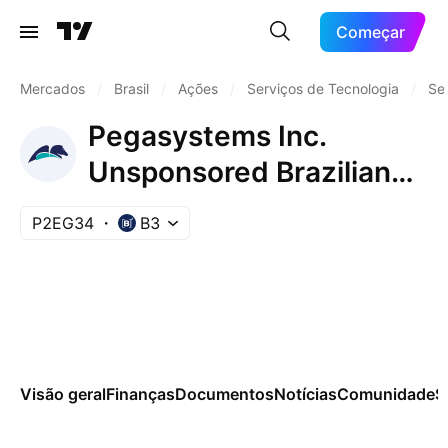
Começar
Mercados
/
Brasil
/
Ações
/
Serviços de Tecnologia
/
Se
Pegasystems Inc.
Unsponsored Brazilian
Depositary Receipt Repr
P2EG34
B3
0.083333 Sh
Visão geral
Finanças
Documentos
Notícias
Comunidade
S