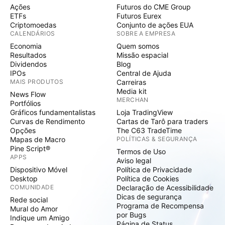
Ações
Futuros do CME Group
ETFs
Futuros Eurex
Criptomoedas
Conjunto de ações EUA
CALENDÁRIOS
SOBRE A EMPRESA
Economia
Quem somos
Resultados
Missão espacial
Dividendos
Blog
IPOs
Central de Ajuda
MAIS PRODUTOS
Carreiras
Media kit
News Flow
MERCHAN
Portfólios
Gráficos fundamentalistas
Loja TradingView
Curvas de Rendimento
Cartas de Tarô para traders
Opções
The C63 TradeTime
Mapas de Macro
POLÍTICAS & SEGURANÇA
Pine Script®
Termos de Uso
APPS
Aviso legal
Dispositivo Móvel
Política de Privacidade
Desktop
Política de Cookies
COMUNIDADE
Declaração de Acessibilidade
Dicas de segurança
Rede social
Programa de Recompensa
Mural do Amor
por Bugs
Indique um Amigo
Página de Status