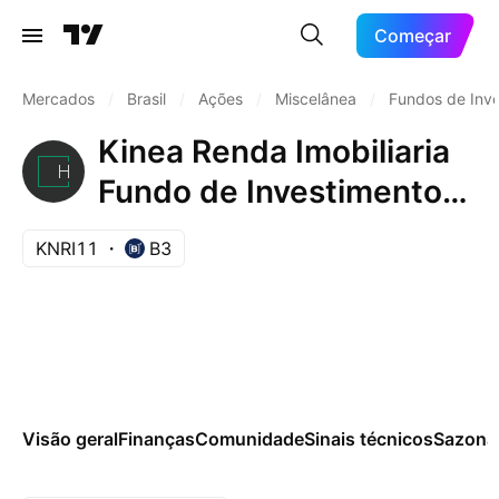
Começar
Mercados
/
Brasil
/
Ações
/
Miscelânea
/
Fundos de Inv
Kinea Renda Imobiliaria
Fundo de Investimento
Imobiliario - FII Cotas
KNRI11
B3
Visão geral
Finanças
Comunidade
Sinais técnicos
Sazona