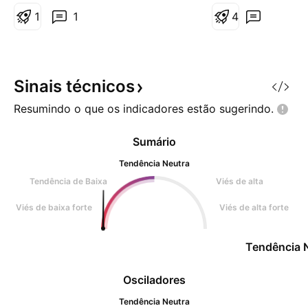
pouco mais detalhado no gráfico.
mensal.
1
1
4
Sinais
técnicos
Resumindo o que os indicadores estão
sugerindo.
Sumário
Tendência Neutra
Tendência de Baixa
Viés de alta
Viés de baixa forte
Viés de alta forte
Tendência 
Osciladores
Tendência Neutra