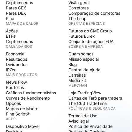
Criptomoedas
Visão geral
Pares CEX
Corretoras
Pares DEX
Comparação de corretoras
Pine
The Leap
MAPAS DE CALOR
OFERTAS ESPECIAIS
Ações
Futuros do CME Group
ETFs
Futuros Eurex
Criptomoedas
Conjunto de ações EUA
CALENDÁRIOS
SOBRE A EMPRESA
Economia
Quem somos
Resultados
Missão espacial
Dividendos
Blog
IPOs
Central de Ajuda
MAIS PRODUTOS
Carreiras
Media kit
News Flow
MERCHAN
Portfólios
Gráficos fundamentalistas
Loja TradingView
Curvas de Rendimento
Cartas de Tarô para traders
Opções
The C63 TradeTime
Mapas de Macro
POLÍTICAS & SEGURANÇA
Pine Script®
Termos de Uso
APPS
Aviso legal
Dispositivo Móvel
Política de Privacidade
Desktop
Política de Cookies