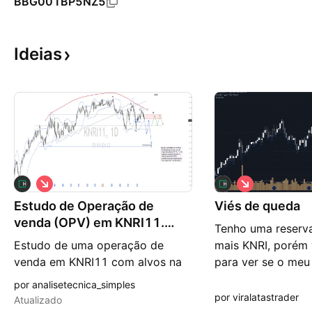
BBG001BP5NZ5
Ideias
V
V
i
i
Estudo de Operação de
é
Viés de queda
é
s
s
venda (OPV) em KNRI11.
Tenho uma reserv
d
d
Alvo entre 2-5%.
e
e
Estudo de uma operação de
mais KNRI, porém 
b
b
venda em KNRI11 com alvos na
para ver se o meu
a
a
i
i
ordem de 2-5% e stops 1:1, isto
se confirma. As li
por analisetecnica_simples
x
x
é, 2-5% também. Racional tá um
representam apoio
por viralatastrader
a
a
Atualizado