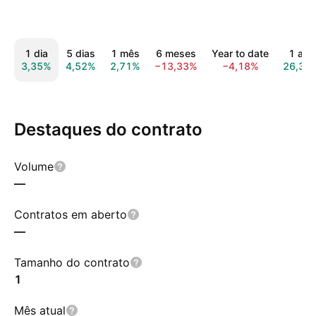
1 dia
5 dias
1 mês
6 meses
Year to date
1 ano
3,35%
4,52%
2,71%
−13,33%
−4,18%
26,30
Destaques do contrato
Volume
—
Contratos em aberto
—
Tamanho do contrato
1
Mês atual