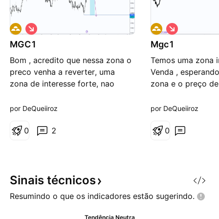
V
V
i
i
MGC1
é
Mgc1
é
s
s
Bom , acredito que nessa zona o
Temos uma zona i
d
d
e
e
preco venha a reverter, uma
Venda , esperand
b
b
zona de interesse forte, nao
zona e o preço de
a
a
i
i
posso comentar muito se nao o
x
x
Tradeview me da advertencia
por DeQueiiroz
por DeQueiiroz
a
a
novamente lol
0
2
0
Sinais
técnicos
Resumindo o que os indicadores estão
sugerindo.
Tendência Neutra