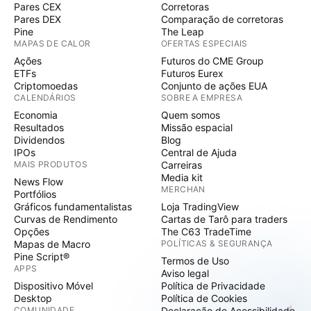
Pares CEX
Corretoras
Pares DEX
Comparação de corretoras
Pine
The Leap
MAPAS DE CALOR
OFERTAS ESPECIAIS
Ações
Futuros do CME Group
ETFs
Futuros Eurex
Criptomoedas
Conjunto de ações EUA
CALENDÁRIOS
SOBRE A EMPRESA
Economia
Quem somos
Resultados
Missão espacial
Dividendos
Blog
IPOs
Central de Ajuda
MAIS PRODUTOS
Carreiras
Media kit
News Flow
MERCHAN
Portfólios
Gráficos fundamentalistas
Loja TradingView
Curvas de Rendimento
Cartas de Tarô para traders
Opções
The C63 TradeTime
Mapas de Macro
POLÍTICAS & SEGURANÇA
Pine Script®
Termos de Uso
APPS
Aviso legal
Dispositivo Móvel
Política de Privacidade
Desktop
Política de Cookies
COMUNIDADE
Declaração de Acessibilidade