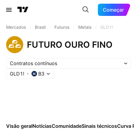
Começar
Mercados
/
Brasil
/
Futuros
/
Metais
/
GLD1!
FUTURO OURO FINO
Contratos contínuos
GLD1!
B3
Visão geral
Notícias
Comunidade
Sinais técnicos
Curva P