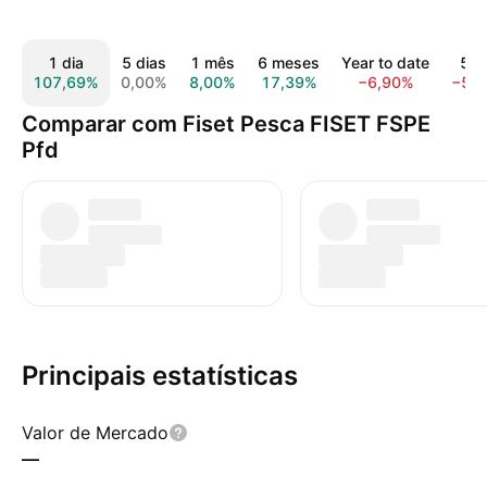
1 dia
5 dias
1 mês
6 meses
Year to date
5 a
107,69%
0,00%
8,00%
17,39%
−6,90%
−50
Comparar com Fiset Pesca FISET FSPE
Pfd
Principais estatísticas
Valor de Mercado
—