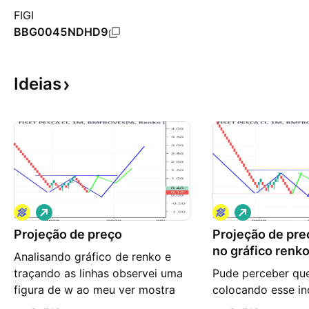
FIGI
BBG0045NDHD9
Ideias
V
V
i
i
Projeção de preço
é
Projeção de pr
é
s
s
no gráfico renko 
Analisando gráfico de renko e
d
d
e
e
traçando as linhas observei uma
Pude perceber qu
a
a
figura de w ao meu ver mostra
colocando esse in
l
l
t
t
uma tentativa na retomada da
estamos com um p