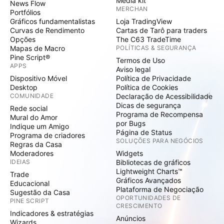
Media kit
News Flow
MERCHAN
Portfólios
Gráficos fundamentalistas
Loja TradingView
Curvas de Rendimento
Cartas de Tarô para traders
Opções
The C63 TradeTime
Mapas de Macro
POLÍTICAS & SEGURANÇA
Pine Script®
Termos de Uso
APPS
Aviso legal
Dispositivo Móvel
Política de Privacidade
Desktop
Política de Cookies
COMUNIDADE
Declaração de Acessibilidade
Dicas de segurança
Rede social
Programa de Recompensa
Mural do Amor
por Bugs
Indique um Amigo
Página de Status
Programa de criadores
SOLUÇÕES PARA NEGÓCIOS
Regras da Casa
Moderadores
Widgets
IDEIAS
Bibliotecas de gráficos
Lightweight Charts™
Trade
Gráficos Avançados
Educacional
Plataforma de Negociação
Sugestão da Casa
OPORTUNIDADES DE
PINE SCRIPT
CRESCIMENTO
Indicadores & estratégias
Anúncios
Wizards