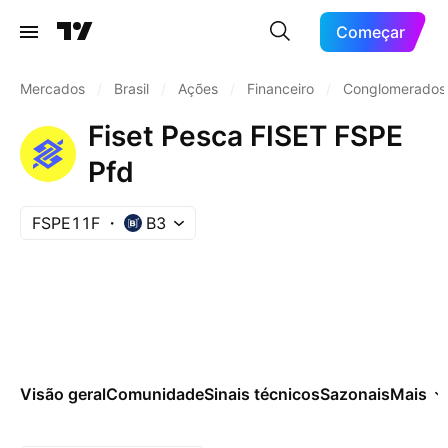
Começar
Mercados
/
Brasil
/
Ações
/
Financeiro
/
Conglomerados 
Fiset Pesca FISET FSPE
Pfd
FSPE11F
B3
Visão geral
Comunidade
Sinais técnicos
Sazonais
Mais