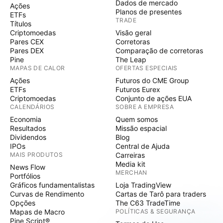
Dados de mercado
Ações
Planos de presentes
ETFs
TRADE
Títulos
Criptomoedas
Visão geral
Pares CEX
Corretoras
Pares DEX
Comparação de corretoras
Pine
The Leap
MAPAS DE CALOR
OFERTAS ESPECIAIS
Ações
Futuros do CME Group
ETFs
Futuros Eurex
Criptomoedas
Conjunto de ações EUA
CALENDÁRIOS
SOBRE A EMPRESA
Economia
Quem somos
Resultados
Missão espacial
Dividendos
Blog
IPOs
Central de Ajuda
MAIS PRODUTOS
Carreiras
Media kit
News Flow
MERCHAN
Portfólios
Gráficos fundamentalistas
Loja TradingView
Curvas de Rendimento
Cartas de Tarô para traders
Opções
The C63 TradeTime
Mapas de Macro
POLÍTICAS & SEGURANÇA
Pine Script®