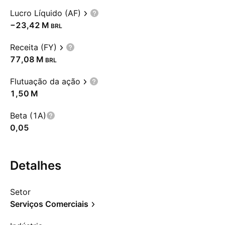
Lucro Líquido (AF)
‪−23,42 M‬
BRL
Receita (FY)
‪77,08 M‬
BRL
Flutuação da ação
‪1,50 M‬
Beta (1A)
0,05
Detalhes
Setor
Serviços Comerciais