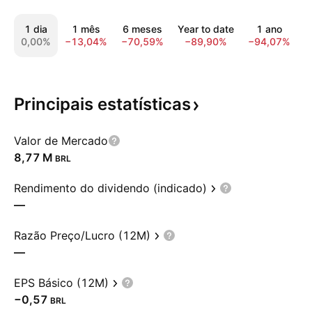
1 dia
1 mês
6 meses
Year to date
1 ano
0,00%
−13,04%
−70,59%
−89,90%
−94,07%
−
Principais
estatísticas
Valor de Mercado
‪8,77 M‬
BRL
Rendimento do dividendo (indicado)
—
Razão Preço/Lucro (12M)
—
EPS Básico (12M)
−0,57
BRL