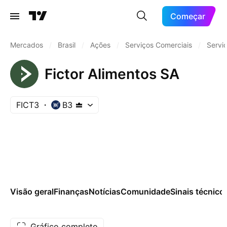
Começar
Mercados
/
Brasil
/
Ações
/
Serviços Comerciais
/
Servi
Fictor Alimentos SA
FICT3
B3
Visão geral
Finanças
Notícias
Comunidade
Sinais técnico
Gráfico completo