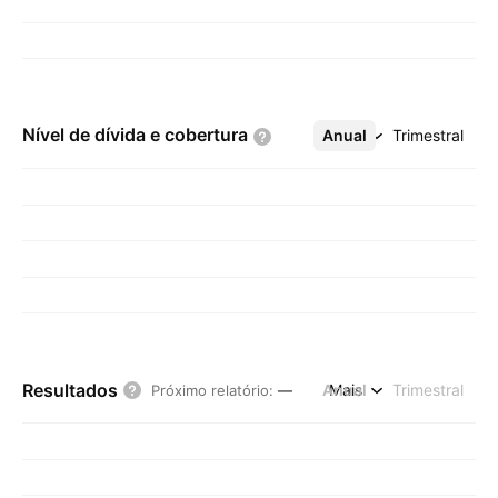
Nível de dívida e
cobertura
Anual
Mais
Trimestral
Resultados
Anual
Mais
Trimestral
Próximo relatório
:
—