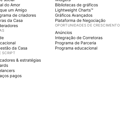
al do Amor
Bibliotecas de gráficos
ique um Amigo
Lightweight Charts™
grama de criadores
Gráficos Avançados
ras da Casa
Plataforma de Negociação
eradores
OPORTUNIDADES DE CRESCIMENTO
IAS
Anúncios
de
Integração de Corretoras
cacional
Programa de Parceria
estão da Casa
Programa educacional
E SCRIPT
icadores & estratégias
ards
elancers
aços pagos