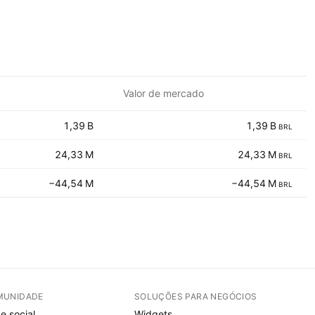
Valor de mercado
‪‪1,39 B‬‬
‪‪1,39 B‬‬
BRL
‪‪24,33 M‬‬
‪‪24,33 M‬‬
BRL
‪‪−44,54 M‬‬
‪‪−44,54 M‬‬
BRL
MUNIDADE
SOLUÇÕES PARA NEGÓCIOS
e social
Widgets