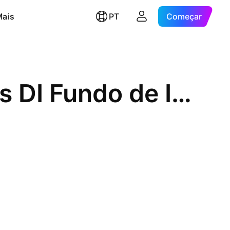
Mais
PT
Começar
BTG Pactual Teva Debentures DI Fundo de Indice ETF