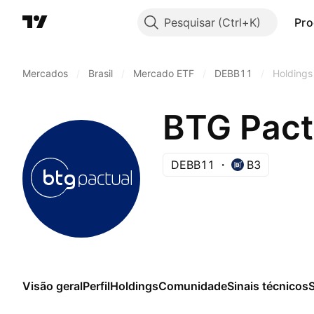
Pesquisar
Pro
Mercados
/
Brasil
/
Mercado ETF
/
DEBB11
/
Holdings
DEBB11
B3
Visão geral
Perfil
Holdings
Comunidade
Sinais técnicos