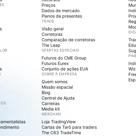
ES
Preços
Mur
Dados de mercado
Ind
Planos de presentes
Pro
TRADE
Reg
Mod
s
Visão geral
IDE
Corretoras
Comparação de corretoras
Tra
The Leap
Edu
ALOR
OFERTAS ESPECIAIS
Sug
PIN
Futuros do CME Group
Futuros Eurex
Ind
s
Conjunto de ações EUA
Wiz
S
SOBRE A EMPRESA
Fre
Esp
Quem somos
Missão espacial
Blog
Central de Ajuda
TOS
Carreiras
Media kit
MERCHAN
damentalistas
Loja TradingView
endimento
Cartas de Tarô para traders
The C63 TradeTime