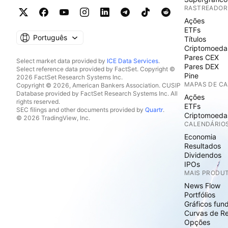
RASTREADOR
Ações
ETFs
Português
Títulos
Criptomoeda
Pares CEX
Select market data provided by
ICE Data Services
.
Pares DEX
Select reference data provided by FactSet. Copyright ©
Pine
2026 FactSet Research Systems Inc.
MAPAS DE C
Copyright © 2026, American Bankers Association. CUSIP
Database provided by FactSet Research Systems Inc. All
Ações
rights reserved.
ETFs
SEC filings and other documents provided by
Quartr
.
Criptomoeda
© 2026 TradingView, Inc.
CALENDÁRIO
Economia
Resultados
Dividendos
IPOs
MAIS PRODU
News Flow
Portfólios
Gráficos fun
Curvas de R
Opções