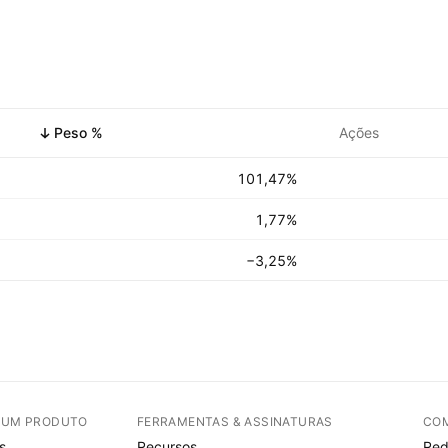
Peso %
Ações
101,47%
1,77%
−3,25%
E UM PRODUTO
FERRAMENTAS & ASSINATURAS
CO
s
Recursos
Red