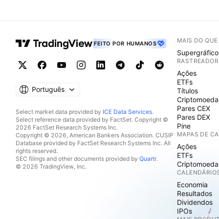
MAIS DO QU
FEITO POR HUMANOS
Supergráfico
RASTREADOR
Ações
ETFs
Português
Títulos
Criptomoeda
Pares CEX
Select market data provided by
ICE Data Services
.
Pares DEX
Select reference data provided by FactSet. Copyright ©
Pine
2026 FactSet Research Systems Inc.
MAPAS DE C
Copyright © 2026, American Bankers Association. CUSIP
Database provided by FactSet Research Systems Inc. All
Ações
rights reserved.
ETFs
SEC filings and other documents provided by
Quartr
.
Criptomoeda
© 2026 TradingView, Inc.
CALENDÁRIO
Economia
Resultados
Dividendos
IPOs