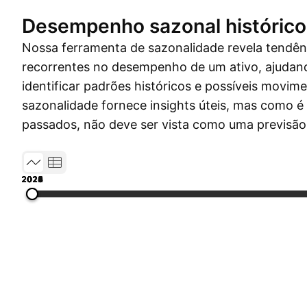
Desempenho sazonal histórico
Nossa ferramenta de sazonalidade revela tendên
recorrentes no desempenho de um ativo, ajudand
identificar padrões históricos e possíveis movim
sazonalidade fornece insights úteis, mas como 
passados, não deve ser vista como uma previsão
2019
2020
2021
2022
2023
2024
2025
2026