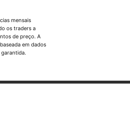
cias mensais
o os traders a
entos de preço. A
é baseada em dados
 garantida.