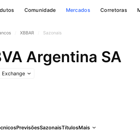
dutos
Comunidade
Mercados
Corretoras
ancos
/
XBBAR
/
Sazonais
VA Argentina SA
k Exchange
écnicos
Previsões
Sazonais
Títulos
Mais