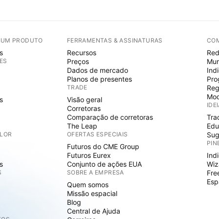
E UM PRODUTO
FERRAMENTAS & ASSINATURAS
CO
s
Recursos
Red
ES
Preços
Mur
Dados de mercado
Ind
Planos de presentes
Pro
TRADE
Reg
Mod
s
Visão geral
IDE
Corretoras
Comparação de corretoras
Tra
The Leap
Edu
ALOR
OFERTAS ESPECIAIS
Sug
PIN
Futuros do CME Group
Futuros Eurex
Ind
s
Conjunto de ações EUA
Wiz
S
SOBRE A EMPRESA
Fre
Esp
Quem somos
Missão espacial
Blog
Central de Ajuda