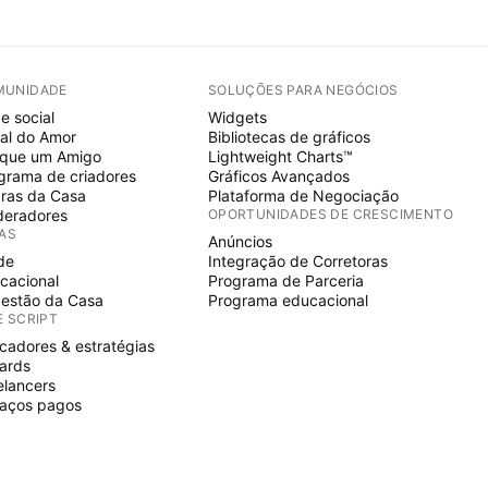
MUNIDADE
SOLUÇÕES PARA NEGÓCIOS
e social
Widgets
al do Amor
Bibliotecas de gráficos
ique um Amigo
Lightweight Charts™
grama de criadores
Gráficos Avançados
ras da Casa
Plataforma de Negociação
eradores
OPORTUNIDADES DE CRESCIMENTO
IAS
Anúncios
de
Integração de Corretoras
cacional
Programa de Parceria
estão da Casa
Programa educacional
E SCRIPT
icadores & estratégias
ards
elancers
aços pagos