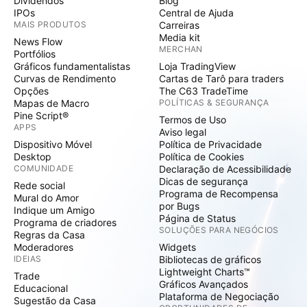
Dividendos
Blog
IPOs
Central de Ajuda
MAIS PRODUTOS
Carreiras
Media kit
News Flow
MERCHAN
Portfólios
Gráficos fundamentalistas
Loja TradingView
Curvas de Rendimento
Cartas de Tarô para traders
Opções
The C63 TradeTime
Mapas de Macro
POLÍTICAS & SEGURANÇA
Pine Script®
Termos de Uso
APPS
Aviso legal
Dispositivo Móvel
Política de Privacidade
Desktop
Política de Cookies
COMUNIDADE
Declaração de Acessibilidade
Dicas de segurança
Rede social
Programa de Recompensa
Mural do Amor
por Bugs
Indique um Amigo
Página de Status
Programa de criadores
SOLUÇÕES PARA NEGÓCIOS
Regras da Casa
Moderadores
Widgets
IDEIAS
Bibliotecas de gráficos
Lightweight Charts™
Trade
Gráficos Avançados
Educacional
Plataforma de Negociação
Sugestão da Casa