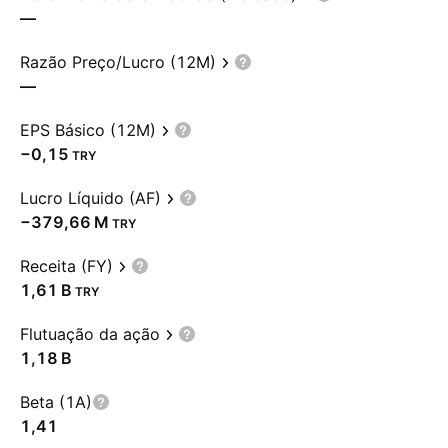
—
Razão Preço/Lucro (12M)
—
EPS Básico (12M)
−0,15
TRY
Lucro Líquido (AF)
‪−379,66 M‬
TRY
Receita (FY)
‪1,61 B‬
TRY
Flutuação da ação
‪1,18 B‬
Beta (1A)
1,41