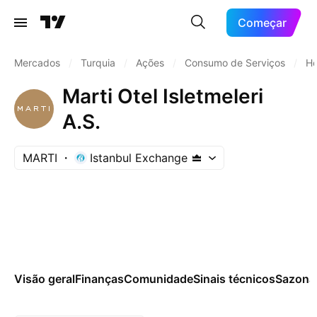
Começar
Mercados
/
Turquia
/
Ações
/
Consumo de Serviços
/
Ho
Marti Otel Isletmeleri
A.S.
MARTI
Istanbul Exchange
Visão geral
Finanças
Comunidade
Sinais técnicos
Sazona