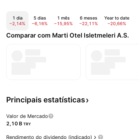
1 dia
5 dias
1 mês
6 meses
Year to date
−2,14%
−6,16%
−15,95%
−22,11%
−20,66%
−
Comparar com Marti Otel Isletmeleri A.S.
Principais
estatísticas
Valor de Mercado
‪2,10 B‬
TRY
Rendimento do dividendo (indicado)