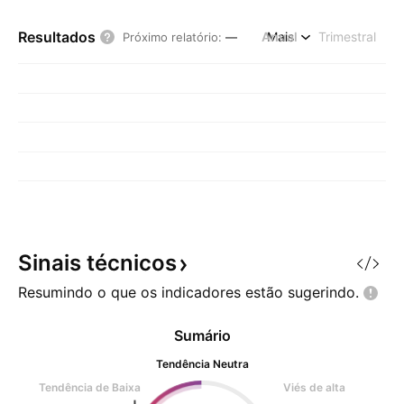
Resultados
Anual
Mais
Trimestral
Próximo relatório
:
—
Sinais
técnicos
Resumindo o que os indicadores estão
sugerindo.
Sumário
Tendência Neutra
Tendência de Baixa
Viés de alta