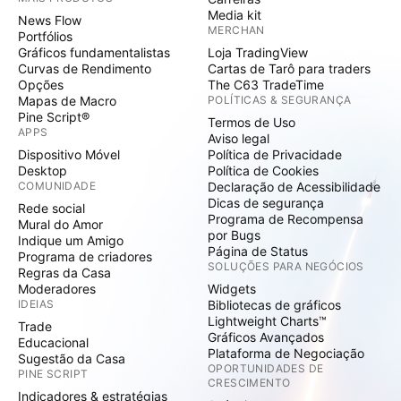
Media kit
News Flow
MERCHAN
Portfólios
Gráficos fundamentalistas
Loja TradingView
Curvas de Rendimento
Cartas de Tarô para traders
Opções
The C63 TradeTime
Mapas de Macro
POLÍTICAS & SEGURANÇA
Pine Script®
Termos de Uso
APPS
Aviso legal
Dispositivo Móvel
Política de Privacidade
Desktop
Política de Cookies
COMUNIDADE
Declaração de Acessibilidade
Dicas de segurança
Rede social
Programa de Recompensa
Mural do Amor
por Bugs
Indique um Amigo
Página de Status
Programa de criadores
SOLUÇÕES PARA NEGÓCIOS
Regras da Casa
Moderadores
Widgets
IDEIAS
Bibliotecas de gráficos
Lightweight Charts™
Trade
Gráficos Avançados
Educacional
Plataforma de Negociação
Sugestão da Casa
OPORTUNIDADES DE
PINE SCRIPT
CRESCIMENTO
Indicadores & estratégias