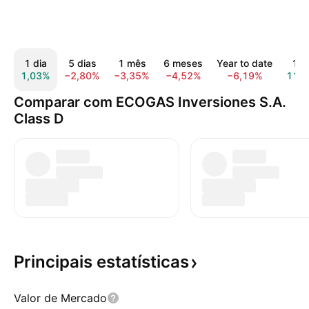
1 dia
5 dias
1 mês
6 meses
Year to date
1 a
1,03%
−2,80%
−3,35%
−4,52%
−6,19%
11,
Comparar com ECOGAS Inversiones S.A.
Class D
Principais
estatísticas
Valor de Mercado