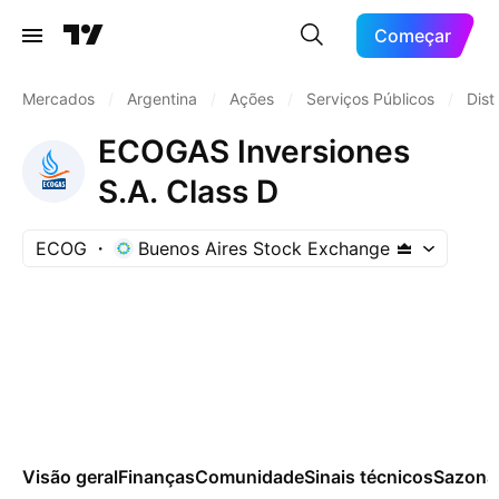
Começar
Mercados
/
Argentina
/
Ações
/
Serviços Públicos
/
Dist
ECOGAS Inversiones
S.A. Class D
ECOG
Buenos Aires Stock Exchange
Visão geral
Finanças
Comunidade
Sinais técnicos
Sazona