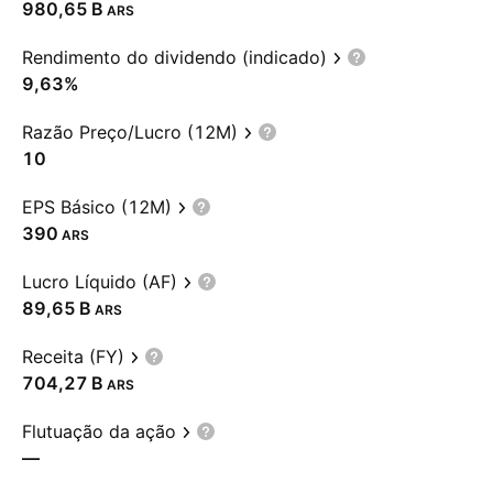
‪980,65 B‬
ARS
Rendimento do dividendo (indicado)
9,63%
Razão Preço/Lucro (12M)
10
EPS Básico (12M)
390
ARS
Lucro Líquido (AF)
‪89,65 B‬
ARS
Receita (FY)
‪704,27 B‬
ARS
Flutuação da ação
—