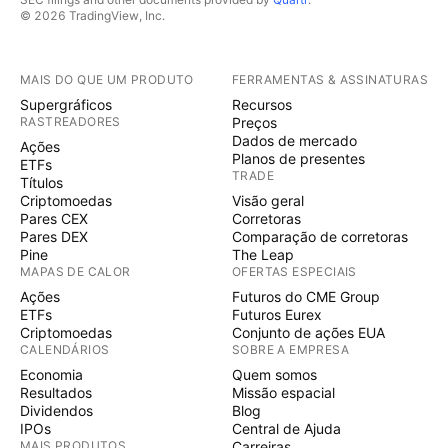
© 2026 TradingView, Inc.
MAIS DO QUE UM PRODUTO
FERRAMENTAS & ASSINATURAS
Supergráficos
Recursos
RASTREADORES
Preços
Dados de mercado
Ações
Planos de presentes
ETFs
TRADE
Títulos
Criptomoedas
Visão geral
Pares CEX
Corretoras
Pares DEX
Comparação de corretoras
Pine
The Leap
MAPAS DE CALOR
OFERTAS ESPECIAIS
Ações
Futuros do CME Group
ETFs
Futuros Eurex
Criptomoedas
Conjunto de ações EUA
CALENDÁRIOS
SOBRE A EMPRESA
Economia
Quem somos
Resultados
Missão espacial
Dividendos
Blog
IPOs
Central de Ajuda
MAIS PRODUTOS
Carreiras