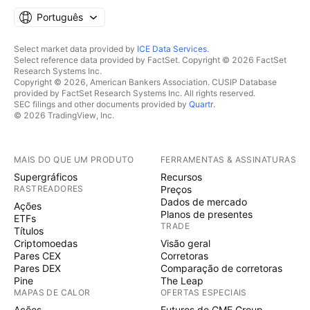
Português
Select market data provided by
ICE Data Services
.
Select reference data provided by FactSet. Copyright © 2026 FactSet
Research Systems Inc.
Copyright © 2026, American Bankers Association. CUSIP Database
provided by FactSet Research Systems Inc. All rights reserved.
SEC filings and other documents provided by
Quartr
.
© 2026 TradingView, Inc.
MAIS DO QUE UM PRODUTO
FERRAMENTAS & ASSINATURAS
Supergráficos
Recursos
RASTREADORES
Preços
Dados de mercado
Ações
Planos de presentes
ETFs
TRADE
Títulos
Criptomoedas
Visão geral
Pares CEX
Corretoras
Pares DEX
Comparação de corretoras
Pine
The Leap
MAPAS DE CALOR
OFERTAS ESPECIAIS
Ações
Futuros do CME Group