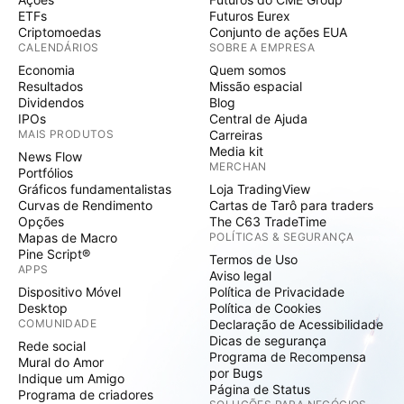
ETFs
Futuros Eurex
Criptomoedas
Conjunto de ações EUA
CALENDÁRIOS
SOBRE A EMPRESA
Economia
Quem somos
Resultados
Missão espacial
Dividendos
Blog
IPOs
Central de Ajuda
MAIS PRODUTOS
Carreiras
Media kit
News Flow
MERCHAN
Portfólios
Gráficos fundamentalistas
Loja TradingView
Curvas de Rendimento
Cartas de Tarô para traders
Opções
The C63 TradeTime
Mapas de Macro
POLÍTICAS & SEGURANÇA
Pine Script®
Termos de Uso
APPS
Aviso legal
Dispositivo Móvel
Política de Privacidade
Desktop
Política de Cookies
COMUNIDADE
Declaração de Acessibilidade
Dicas de segurança
Rede social
Programa de Recompensa
Mural do Amor
por Bugs
Indique um Amigo
Página de Status
Programa de criadores