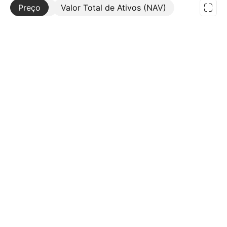
Preço
Mais
Valor Total de Ativos (NAV)