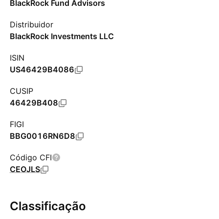
BlackRock Fund Advisors
Distribuidor
BlackRock Investments LLC
ISIN
US46429B4086
CUSIP
46429B408
FIGI
BBG0016RN6D8
Código CFI
CEOJLS
Classificação