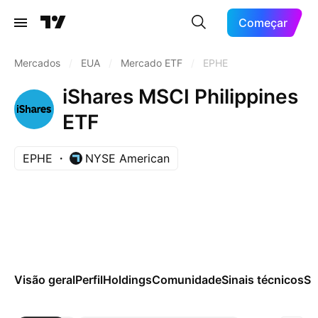
Começar
Mercados
/
EUA
/
Mercado ETF
/
EPHE
iShares MSCI Philippines
ETF
EPHE
NYSE American
Visão geral
Perfil
Holdings
Comunidade
Sinais técnicos
Sa