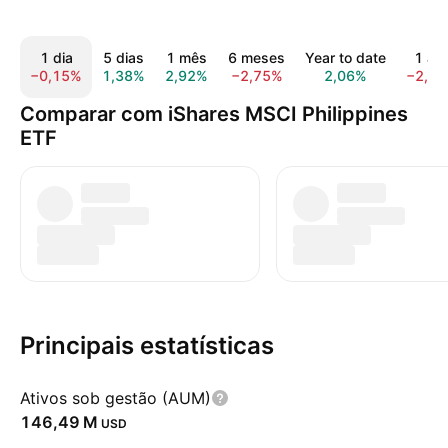
1 dia
5 dias
1 mês
6 meses
Year to date
1 an
−0,15%
1,38%
2,92%
−2,75%
2,06%
−2,2
Comparar com iShares MSCI Philippines
ETF
Principais estatísticas
Ativos sob gestão (AUM)
‪146,49 M‬
USD