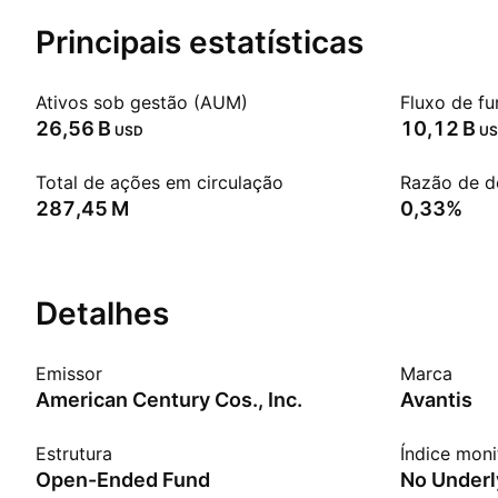
Principais estatísticas
Ativos sob gestão (AUM)
Fluxo de fu
‪26,56 B‬
‪10,12 B‬
USD
U
Total de ações em circulação
Razão de d
‪287,45 M‬
0,33%
Detalhes
Emissor
Marca
American Century Cos., Inc.
Avantis
Estrutura
Índice mon
Open-Ended Fund
No Underl