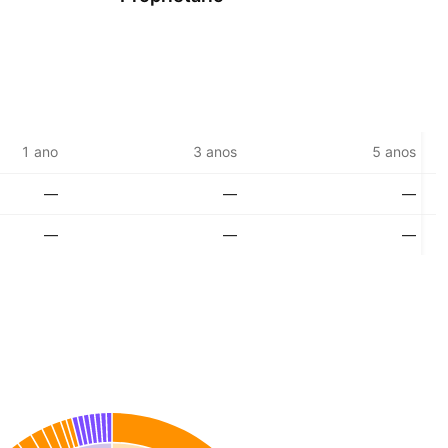
1 ano
3 anos
5 anos
—
—
—
—
—
—