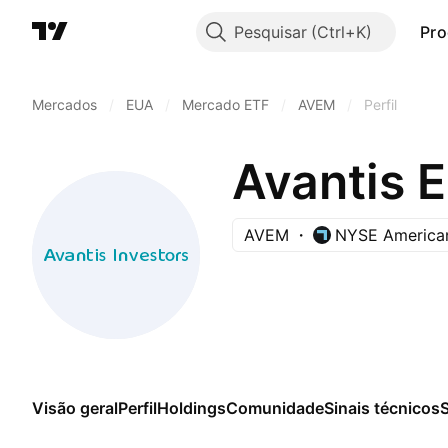
Pesquisar
Pro
Mercados
/
EUA
/
Mercado ETF
/
AVEM
/
Perfil
Avantis 
AVEM
NYSE America
Visão geral
Perfil
Holdings
Comunidade
Sinais técnicos