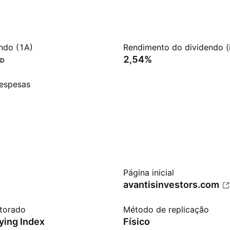
ndo (1A)
Rendimento do dividendo (
2,54%
SD
espesas
Página inicial
avantisinvestors.com
itorado
Método de replicação
ying Index
Físico