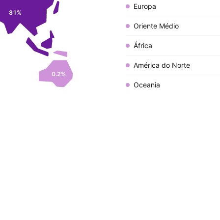
Europa
81%
Oriente Médio
África
América do Norte
0.2%
Oceania