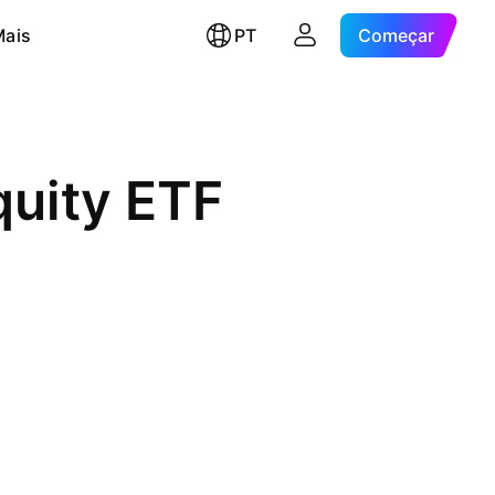
Mais
PT
Começar
quity ETF