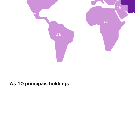
3%
2%
4%
As 10 principais holdings